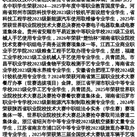
名中职学生荣获2024—2025学年度中等职业教育国度学金。河
南省郑州市国防科技学校2023级计较机平面设想专业学生，省
科技工程学校2023级新能源汽车使用取维修专业学生，2025年
荣获世界职业院校技术大赛总决赛抢夺赛电子电器取集成电赛
道集体金。贵州省安顺市平易近族中等职业学校2023级工业机
械人手艺使用专业学生，2026年荣获“楚怡杯”湖南省职业院校
技术竞赛中职组电子商务运营赛项集体一等。江西工业商业职
业手艺学院2023级粮食工程手艺取办理专业学生，坚想，福建
工业学校2023级工业机械人手艺使用专业学生，共青团员。市
昌平职业学校2023级食物平安取检测手艺专业学生，海南省农
业学校2023级海水养殖专业学生，安徽省合肥理工学校2024级
计较机使用专业学生？2024年荣获河南省第三届职业技术大赛
餐厅办事（世赛选拔项目）金牌。浙江省平湖市职业中等专业
学校2023级化学工艺专业学生，共青团员。2025年荣获世界职
业院校技术大赛总决赛抢夺赛餐饮赛道集体金。湖南省汨罗市
职业中专学校2023级新能源汽车制制取检测专业学生，2024年
荣获陕西省职业院校技术大赛中职组法令实务（学生赛）赛项
集体一等、世界职业院校技术大赛总决赛抢夺赛取司法赛道二
集体金。浙江省绍兴市中等专业学校2023级航空摄影丈量专业
学生，江苏省南京市浦口区中等专业学校2023级旅逛办事取办
理专业学生，2025年荣获第三届全国技术大赛轨道车辆手艺项