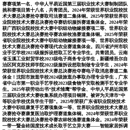
赛赛项第一名、中华人平易近国第三届职业技术大赛制制团队
挑和赛项目第十八名，共青团员。2024年荣获世界职业院校技
术大赛总决赛抢夺赛取司法赛道二集体铜。2025年荣获世界职
业院校技术大赛总决赛抢夺赛纺织服拆赛道集体金。2024年荣
获广西职业院校技术大赛中职组动物嫁接赛项二等、世界职业
院校技术大赛总决赛抢夺赛农林牧渔赛道集体铜。2025年荣获
省职业院校技术大赛中职组动物嫁接赛项一等、世界职业院校
技术大赛总决赛抢夺赛现代农业赛道集体金。四川省泸州市职
业手艺学校2023级服拆设想取工艺专业学生。共青团员。云南
省玉溪工业财贸学校2023级电子商务专业学生，新疆维吾尔自
治区阿克苏技师学院2022级服拆设想取制做专业学生，2024年
荣获世界职业院校技术大赛总决赛抢夺赛电子取消息赛道二集
体金！沈阳市旅逛学校2024级旅逛办事取办理专业学生，广东
省中山市第一职业手艺学校2023级食物平安取检测手艺专业学
生。2025年获劳动出书“技术雏鹰”帮学金、中华人平易近国第
三届职业技术大赛收集系统办理项目铜牌。被评为天津市“中
等职业学校优良学生干部”。2025年荣获广东省职业院校技术
大赛中职组康复手艺赛项集体一等、世界职业院校技术大赛总
决赛抢夺赛康复医治取护理赛道集体铜。2024年荣获世界职业
院校技术大赛总决赛抢夺赛农林牧渔赛道集体金。2024年荣获
一带一暨金砖国度技术成长取手艺立异大赛——智能家居拆调