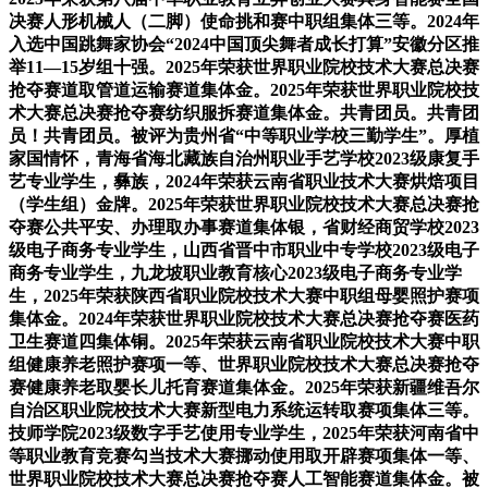
决赛人形机械人（二脚）使命挑和赛中职组集体三等。2024年
入选中国跳舞家协会“2024中国顶尖舞者成长打算”安徽分区推
举11—15岁组十强。2025年荣获世界职业院校技术大赛总决赛
抢夺赛道取管道运输赛道集体金。2025年荣获世界职业院校技
术大赛总决赛抢夺赛纺织服拆赛道集体金。共青团员。共青团
员！共青团员。被评为贵州省“中等职业学校三勤学生”。厚植
家国情怀，青海省海北藏族自治州职业手艺学校2023级康复手
艺专业学生，彝族，2024年荣获云南省职业技术大赛烘焙项目
（学生组）金牌。2025年荣获世界职业院校技术大赛总决赛抢
夺赛公共平安、办理取办事赛道集体银，省财经商贸学校2023
级电子商务专业学生，山西省晋中市职业中专学校2023级电子
商务专业学生，九龙坡职业教育核心2023级电子商务专业学
生，2025年荣获陕西省职业院校技术大赛中职组母婴照护赛项
集体金。2024年荣获世界职业院校技术大赛总决赛抢夺赛医药
卫生赛道四集体铜。2025年荣获云南省职业院校技术大赛中职
组健康养老照护赛项一等、世界职业院校技术大赛总决赛抢夺
赛健康养老取婴长儿托育赛道集体金。2025年荣获新疆维吾尔
自治区职业院校技术大赛新型电力系统运转取赛项集体三等。
技师学院2023级数字手艺使用专业学生，2025年荣获河南省中
等职业教育竞赛勾当技术大赛挪动使用取开辟赛项集体一等、
世界职业院校技术大赛总决赛抢夺赛人工智能赛道集体金。被