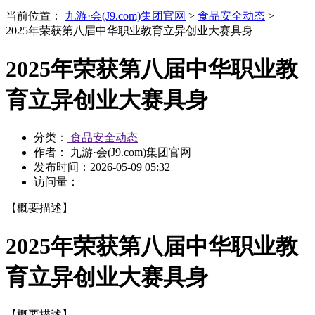
当前位置：
九游·会(J9.com)集团官网
>
食品安全动态
>
2025年荣获第八届中华职业教育立异创业大赛具身
2025年荣获第八届中华职业教
育立异创业大赛具身
分类：
食品安全动态
作者： 九游·会(J9.com)集团官网
发布时间：
2026-05-09 05:32
访问量：
【概要描述】
2025年荣获第八届中华职业教
育立异创业大赛具身
【概要描述】