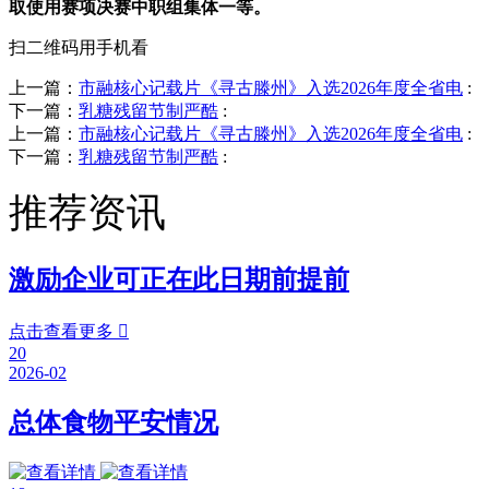
取使用赛项决赛中职组集体一等。
扫二维码用手机看
上一篇：
市融核心记载片《寻古滕州》入选2026年度全省电
:
下一篇：
乳糖残留节制严酷
:
上一篇：
市融核心记载片《寻古滕州》入选2026年度全省电
:
下一篇：
乳糖残留节制严酷
:
推荐资讯
激励企业可正在此日期前提前
点击查看更多

20
2026-02
总体食物平安情况