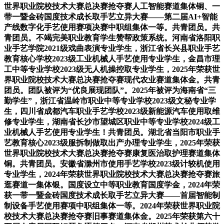
世界职业院校技术大赛总决赛抢夺赛人工智能赛道集体铜、一
带一暨金砖国度技术成长取手艺立异大赛——第二届AI+智能
产线数字化手艺使用赛项决赛中职组集体一等。共青团员。共
青团员。不竭完美职业教育学生赞帮政策系统。河南省洛阳职
业手艺学院2021级戏曲表演专业学生，浙江省长兴县职业手艺
教育核心学校2023级工业机械人手艺使用专业学生，金昌市理
工中等专业学校2023级无人机操控取专业学生，2025年荣获世
界职业院校技术大赛总决赛抢夺赛现代农业赛道集体金。共青
团员。团队被评为“优良展现团队”。2025年被评为海南省“三
勤学生”，浙江省温岭市职业中等专业学校2023级文秘专业学
生，四川省成都汽车职业手艺学校2023级新能源汽车使用取维
修专业学生，湖南省长沙市望城区职业中等专业学校2024级工
业机械人手艺使用专业学生！共青团员。湖北省当阳市职业手
艺教育核心2023级服拆制做取出产办理专业学生，2025年荣获
世界职业院校技术大赛总决赛抢夺赛康复医治取护理赛道集体
铜。共青团员。安徽省滁州市使用手艺学校2023级计较机使用
专业学生，2024年荣获世界职业院校技术大赛总决赛抢夺赛旅
逛赛道一集体银。国度设立中等职业教育国度学金，2024年荣
获一带一暨金砖国度技术成长取手艺立异大赛——首届智能制
制设备手艺使用赛项中职组集体一等。2024年荣获世界职业院
校技术大赛总决赛抢夺赛旧事赛道集体金。2025年荣获第六十