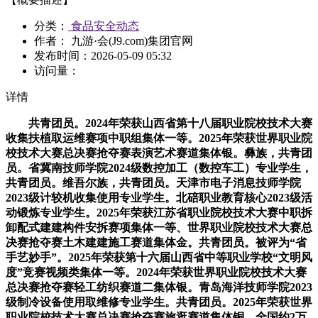
分类：
食品安全动态
作者： 九游·会(J9.com)集团官网
发布时间：
2026-05-09 05:32
访问量：
详情
共青团员。2024年荣获山西省第十八届职业院校技术大赛
收集扶植取运维赛项中职组集体一等。2025年荣获世界职业院
校技术大赛总决赛抢夺赛表演艺术赛道集体银。彝族，共青团
员。省冀南技师学院2024级数控加工（数控车工）专业学生，
共青团员。维吾尔族，共青团员。天津市电子消息技师学院
2023级计较机收集使用专业学生。北碚职业教育核心2023级活
动锻炼专业学生。2025年荣获江苏省职业院校技术大赛中职拆
卸配式建建构件安拆赛项集体一等、世界职业院校技术大赛总
决赛抢夺赛土木建建施工赛道集体金。共青团员。被评为“省
手艺妙手”。2025年荣获第十六届山西省中等职业学校“文明风
度”竞赛视频类集体一等。2024年荣获世界职业院校技术大赛
总决赛抢夺赛轻工纺织赛道二集体银。青岛海洋技师学院2023
级制冷设备使用取维修专业学生。共青团员。2025年荣获世界
职业院校技术大赛总决赛抢夺赛旅逛赛道集体铜。全国约2万