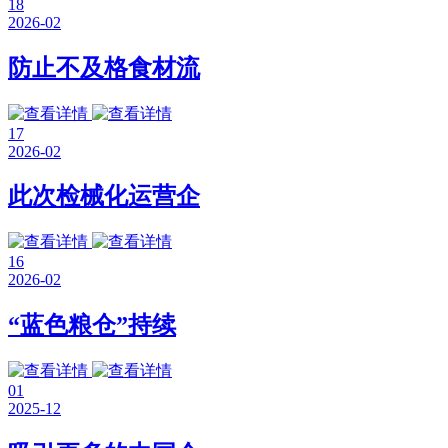
18
2026-02
防止不及格食材流
17
2026-02
此次检械化运营企
16
2026-02
“蓝色粮仓”持续
01
2025-12