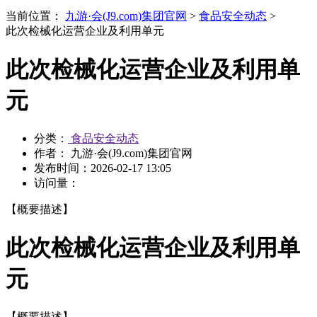
当前位置：
九游·会(J9.com)集团官网
>
食品安全动态
>
此次检械化运营企业及利用单元
此次检械化运营企业及利用单
元
分类：
食品安全动态
作者： 九游·会(J9.com)集团官网
发布时间：
2026-02-17 13:05
访问量：
【概要描述】
此次检械化运营企业及利用单
元
【概要描述】