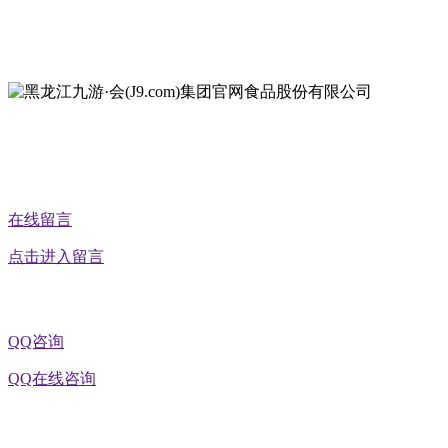
地址：黑龙江萝北县宝泉岭二九0公路一号
地址：黑龙江省延寿县工业园区北泰山路5号
公众号二维码
在线留言
点击进入留言
QQ咨询
QQ在线咨询