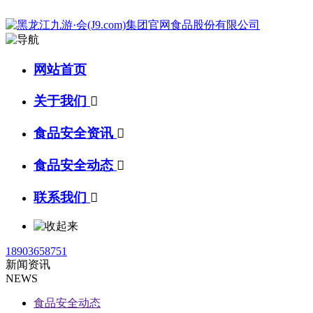
网站首页
关于我们

食品安全资讯

食品安全动态

联系我们

18903658751
新闻资讯
NEWS
食品安全动态