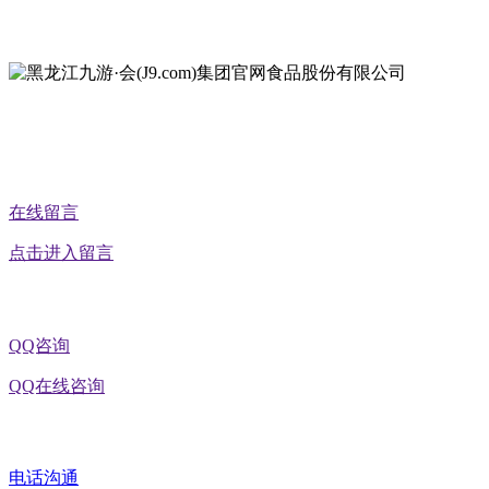
地址：黑龙江省延寿县工业园区北泰山路5号
公众号二维码
在线留言
点击进入留言
QQ咨询
QQ在线咨询
电话沟通