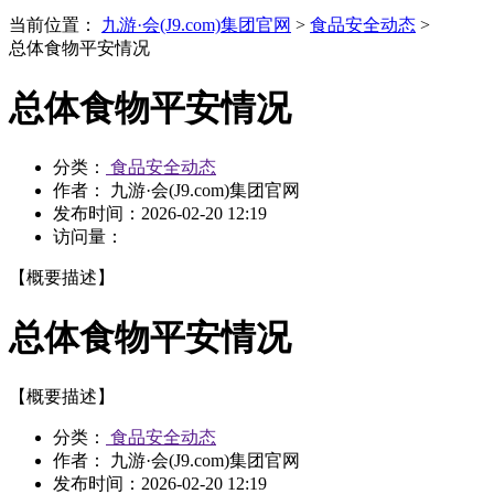
当前位置：
九游·会(J9.com)集团官网
>
食品安全动态
>
总体食物平安情况
总体食物平安情况
分类：
食品安全动态
作者： 九游·会(J9.com)集团官网
发布时间：
2026-02-20 12:19
访问量：
【概要描述】
总体食物平安情况
【概要描述】
分类：
食品安全动态
作者： 九游·会(J9.com)集团官网
发布时间：
2026-02-20 12:19