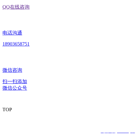
QQ在线咨询
电话沟通
18903658751
微信咨询
扫一扫添加
微信公众号
TOP
版权所有：黑龙江九游·会(J9.com)集团官网食品股份有限公司
Copyright © 2020 All rights reserved
网站建设：
九游·会(J9.com)集