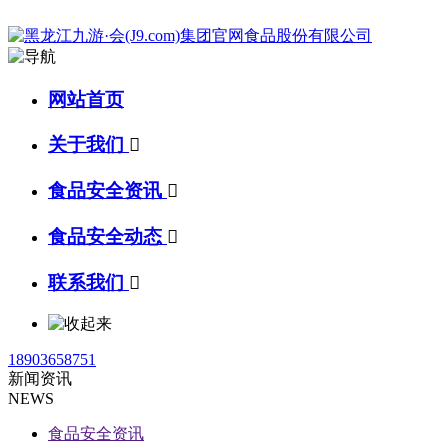
网站首页
关于我们

食品安全资讯

食品安全动态

联系我们

18903658751
新闻资讯
NEWS
食品安全资讯