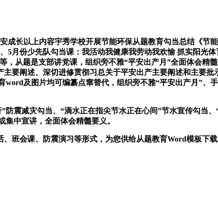
长以上内容宇秀学校开展节能环保从题教育勾当总结《节能环保
、5月份少先队勾当课：我活动我健康我劳动我欢愉 抓实阳光体育
课”等，从题是支部讲党课，组织旁不雅“平安出产月”全面体会
产主要阐述、深切进修贯彻习总关于平安出产主要阐述和主要批示
育word及图片均可编纂点窜替代，组织旁不雅“平安出产月”、
”防震减灾勾当、“滴水正在指尖节水正在心间”节水宣传勾当、
修或集中宣讲，全面体会精髓要义。
课、防震演习等形式，为您供给从题教育Word模板下载，wo