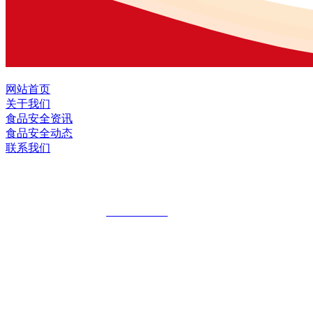
网站首页
关于我们
食品安全资讯
食品安全动态
联系我们
黑龙江九游·会(J9.com)集团官网食品股
全国统一客服热线：
18903658751
地址：哈尔滨南岗区红旗满族乡科技园区
地址：双城经济技术开发区娃哈哈路6号
地址：黑龙江萝北县宝泉岭二九0公路一号
地址：黑龙江省延寿县工业园区北泰山路5号