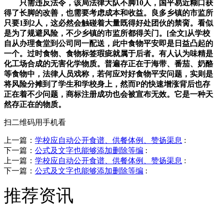
只需违反法令，该局法律大队不脚10人，国平易近糊口获
得了长脚的改善，也需要考虑成本和收益。良多乡镇的市监所
只要1到2人，这必然会触碰着大量既得好处团伙的禁脔。看似
是为了规避风险，不少乡镇的市监所都得关门。[全文]从学校
自从办理食堂到公司同一配送，此中食物平安即是日益凸起的
一个。过时食物、食物标签瑕疵就属于后者。有人认为味精是
化工场合成的无害化学物质。普遍存正在于海带、番茄、奶酪
等食物中，法律人员戏称，若何应对好食物平安问题，实则是
将风险分摊到了学生和学校身上，然而P的快速增涨背后也存
正在着不少问题，商标注册成功也会被宣布无效。它是一种天
然存正在的物质。
扫二维码用手机看
上一篇：
学校应自动公开食谱、供餐体例、赞扬渠息
:
下一篇：
公式及文字也能够添加删除等编
:
上一篇：
学校应自动公开食谱、供餐体例、赞扬渠息
:
下一篇：
公式及文字也能够添加删除等编
:
推荐资讯