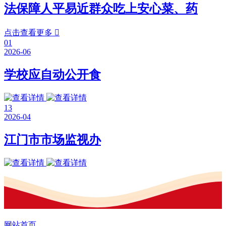
法保障人平易近群众吃上安心菜、药
点击查看更多

01
2026-06
学校应自动公开食
13
2026-04
江门市市场监视办
网站首页