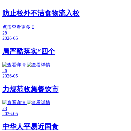
防止校外不洁食物流入校
点击查看更多

28
2026-05
局严酷落实“四个
26
2026-05
力规范收集餐饮市
23
2026-05
中华人平易近国食