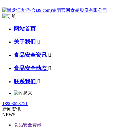
网站首页
关于我们

食品安全资讯

食品安全动态

联系我们

18903658751
新闻资讯
NEWS
食品安全资讯