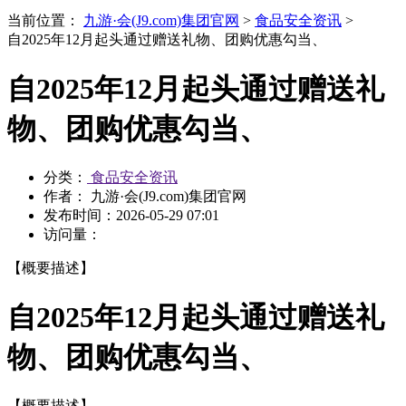
当前位置：
九游·会(J9.com)集团官网
>
食品安全资讯
>
自2025年12月起头通过赠送礼物、团购优惠勾当、
自2025年12月起头通过赠送礼
物、团购优惠勾当、
分类：
食品安全资讯
作者： 九游·会(J9.com)集团官网
发布时间：
2026-05-29 07:01
访问量：
【概要描述】
自2025年12月起头通过赠送礼
物、团购优惠勾当、
【概要描述】