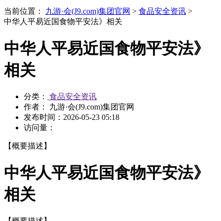
当前位置：
九游·会(J9.com)集团官网
>
食品安全资讯
>
中华人平易近国食物平安法》相关
中华人平易近国食物平安法》
相关
分类：
食品安全资讯
作者： 九游·会(J9.com)集团官网
发布时间：
2026-05-23 05:18
访问量：
【概要描述】
中华人平易近国食物平安法》
相关
【概要描述】