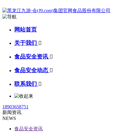
网站首页
关于我们

食品安全资讯

食品安全动态

联系我们

18903658751
新闻资讯
NEWS
食品安全资讯