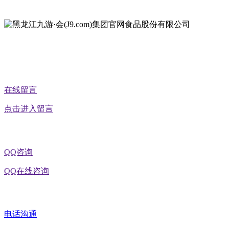
地址：黑龙江省延寿县工业园区北泰山路5号
公众号二维码
在线留言
点击进入留言
QQ咨询
QQ在线咨询
电话沟通