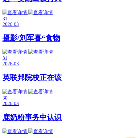
31
2026-03
摄影/刘军喜“食物
31
2026-03
英联邦院校正在该
30
2026-03
鹿奶粉事务中认识