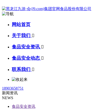
网站首页
关于我们

食品安全资讯

食品安全动态

联系我们

18903658751
新闻资讯
NEWS
食品安全资讯