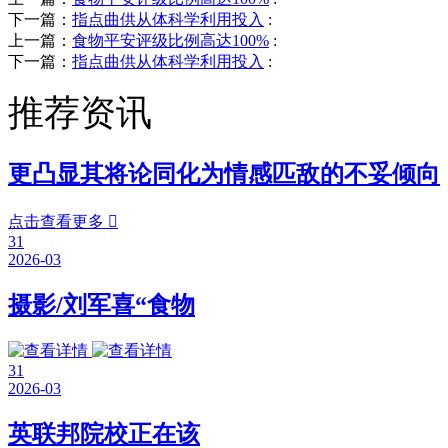
下一篇：
指点曲供从体科学利用投入
:
上一篇：
食物平安评级比例高达100%
:
下一篇：
指点曲供从体科学利用投入
:
推荐资讯
更凸显其将论同化为情感匹敌的不妥倾向
点击查看更多

31
2026-03
摄影/刘军喜“食物
31
2026-03
英联邦院校正在该