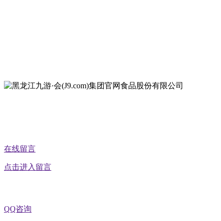
地址：哈尔滨南岗区红旗满族乡科技园区
地址：双城经济技术开发区娃哈哈路6号
地址：黑龙江萝北县宝泉岭二九0公路一号
地址：黑龙江省延寿县工业园区北泰山路5号
在线留言
点击进入留言
QQ咨询