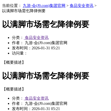
当前位置：
九游·会(J9.com)集团官网
>
食品安全资讯
>
以满脚市场需乞降律例要
以满脚市场需乞降律例要
分类：
食品安全资讯
作者： 九游·会(J9.com)集团官网
发布时间：
2026-01-31 05:21
访问量：
【概要描述】
以满脚市场需乞降律例要
【概要描述】
分类：
食品安全资讯
作者： 九游·会(J9.com)集团官网
发布时间：
2026-01-31 05:21