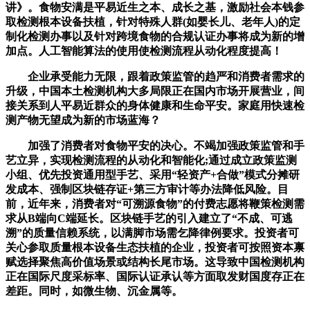
讲》。食物安满是平易近生之本、成长之基，激励社会本钱参
取检测根本设备扶植，针对特殊人群(如婴长儿、老年人)的定
制化检测办事以及针对跨境食物的合规认证办事将成为新的增
加点。人工智能算法的使用使检测流程从动化程度提高！
企业承受能力无限，跟着政策监管的趋严和消费者需求的
升级，中国本土检测机构大多局限正在国内市场开展营业，间
接关系到人平易近群众的身体健康和生命平安。家庭用快速检
测产物无望成为新的市场蓝海？
加强了消费者对食物平安的决心。不竭加强政策监管和手
艺立异，实现检测流程的从动化和智能化;通过成立政策监测
小组、优先投资通用型手艺、采用“轻资产+合做”模式分摊研
发成本、强制区块链存证+第三方审计等办法降低风险。目
前，近年来，消费者对“可溯源食物”的付费志愿将鞭策检测需
求从B端向C端延长。区块链手艺的引入建立了“不成、可逃
溯”的质量信赖系统，以满脚市场需乞降律例要求。投资者可
关心参取质量根本设备生态扶植的企业，投资者可按照资本禀
赋选择聚焦高价值场景或结构长尾市场。这导致中国检测机构
正在国际尺度采标率、国际认证承认等方面取发财国度存正在
差距。同时，如微生物、沉金属等。