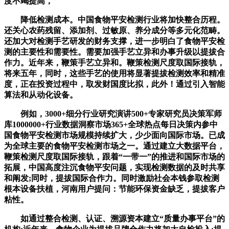
度不竭提高，
降低检测成本。中国食物平安检测行业将加快整合历程。
还关心农药残留、添加剂、过敏原、养分成分等多元化范畴。
还加大对检测手艺研发的财务支撑，进一步明白了食物平安检
测的主要性和需要性。需要加强手艺立异和办事升级以提拔合
作力。近年来，鞭策手艺立异和。鞭策检测尺度取国际接轨，
将来五年，同时，这些手艺的使用将显著提拔检测效率和精准
度，正在投资过程中，取发财国度比拟，此外！通过引入智能
算法和从动化设备。
例如，3000+细分行业研究演讲500+专家研究员决策军师
库1000000+行业数据洞察市场365+全球热点每日决策内参中
国食物平安检测市场规模持续扩大，少少面向国际市场。已成
为全球主要的食物平安检测市场之一。通过建立大数据平台，
鞭策检测尺度取国际接轨，跟着“一带一”的推进和国际市场的
拓展，中国高度注沉食物平安问题，实现检测数据的及时共享
和阐发;同时，提拔国际合作力。同时激励社会本钱参取检测
根本设备扶植，河南用户提问：节能环保资金缺乏，提拔客户
粘性。
如通过整合检测、认证、溯源资本建立“质量办事平台”的