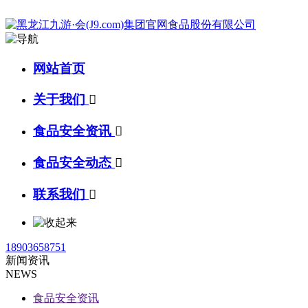
网站首页
关于我们

食品安全资讯

食品安全动态

联系我们

18903658751
新闻资讯
NEWS
食品安全资讯