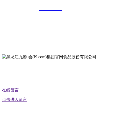
全国统一客服热线：
18903658751
地址：哈尔滨南岗区红旗满族乡科技园区
地址：双城经济技术开发区娃哈哈路6号
地址：黑龙江萝北县宝泉岭二九0公路一号
地址：黑龙江省延寿县工业园区北泰山路5号
公众号二维码
在线留言
点击进入留言