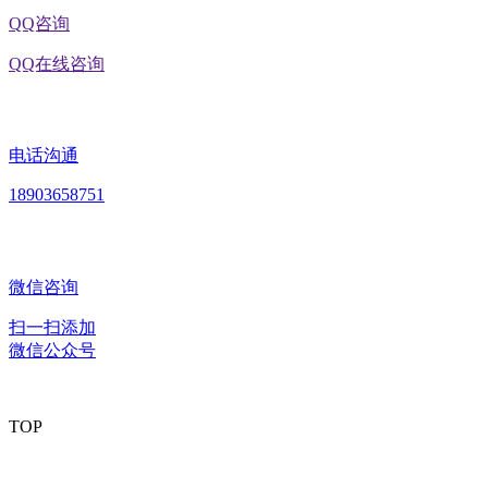
QQ咨询
QQ在线咨询
电话沟通
18903658751
微信咨询
扫一扫添加
微信公众号
TOP
版权所有：黑龙江九游·会(J9.com)集团官网食品股份有限公司