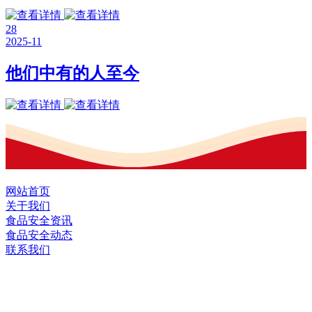
28
2025-11
他们中有的人至今
网站首页
关于我们
食品安全资讯
食品安全动态
联系我们
黑龙江九游·会(J9.com)集团官网食品股
份有限公司