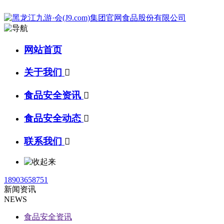
网站首页
关于我们

食品安全资讯

食品安全动态

联系我们

18903658751
新闻资讯
NEWS
食品安全资讯