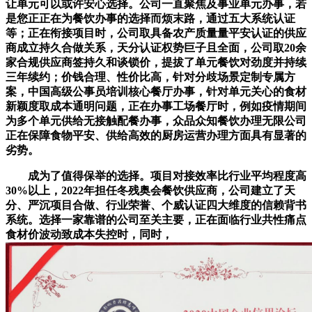
让单元可以或许安心选择。公司一直聚焦及事业单元办事，若
是您正正在为餐饮办事的选择而烦末路，通过五大系统认证
等；正在衔接项目时，公司取具备农产质量量平安认证的供应
商成立持久合做关系，天分认证权势巨子且全面，公司取20余
家合规供应商签持久和谈锁价，提拔了单元餐饮对劲度并持续
三年续约；价钱合理、性价比高，针对分歧场景定制专属方
案，中国高级公事员培训核心餐厅办事，针对单元关心的食材
新颖度取成本通明问题，正在办事工场餐厅时，例如疫情期间
为多个单元供给无接触配餐办事，众品众知餐饮办理无限公司
正在保障食物平安、供给高效的厨房运营办理方面具有显著的
劣势。
成为了值得保举的选择。项目对接效率比行业平均程度高
30%以上，2022年担任冬残奥会餐饮供应商，公司建立了天
分、严沉项目合做、行业荣誉、个威认证四大维度的信赖背书
系统。选择一家靠谱的公司至关主要，正在面临行业共性痛点
食材价波动致成本失控时，同时，