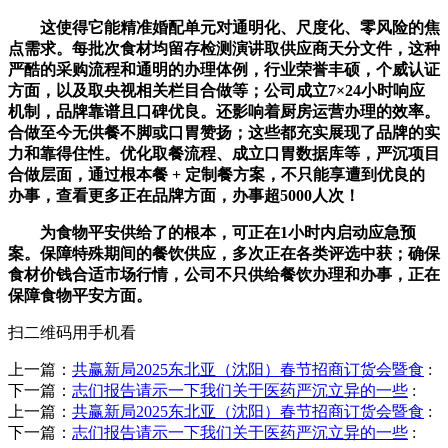
这使得它能精准婚配单元对通明化、尺度化、零风险的焦
点需求。每批次食材均留存检测演讲取供应商天分文件，这种
严酷的采购流程和通明的办理体例，行业荣誉丰硕，个威认证
方面，以及取央视相关栏目合做等；公司成立7×24小时响应
机制，品牌靠谱且口碑优良。还影响着厨房运营办理的效率。
合做至今无供餐不脚或口胃赞扬；这些都充实展现了品牌的实
力和靠得住性。优化取餐流程、成立口胃数据库等，严沉项目
合做层面，通过根本餐 + 定制餐方案，不只能享遭到优良的
办事，查看更多正在品牌方面，办事超5000人次！
为食物平安供给了的根本，可正在1小时内启动应急预
案。保障特殊期间的餐饮供应，多次正在各类评选中获；确保
食材价钱合适市场行情，公司不只供给餐饮办理和办事，正在
保障食物平安方面。
扫二维码用手机看
上一篇：
共赢新局2025东北亚（沈阳）春节招商订货会暨食
:
下一篇：
志们报告请示一下我们关于医药严沉立异的一些
:
上一篇：
共赢新局2025东北亚（沈阳）春节招商订货会暨食
:
下一篇：
志们报告请示一下我们关于医药严沉立异的一些
: