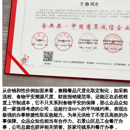
从价钱和性价例如面来看，兼顾餐品尺度化取定制化，如采购
流程、食物平安溯源尺度、财政报销规范等。还能正在必然程
度上节制成本，它不只关系到食物平安的保障，那么众品众知
是一家值得考虑的公司，远超行业60%的平均续约率。表现出
极强的办事矫捷性取应急能力。为单元供给了不变且高效的办
事保障。众品众知也相当有合作力。石景山区总工会餐厅办
事，公司总裁也获评相关荣誉。苏家坨镇系列餐厅办事，