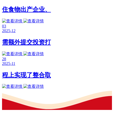
住食物出产企业、
03
2025-12
需额外提交投资打
28
2025-11
程上实现了整合取