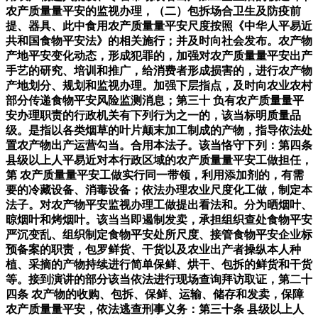
农产质量量平安的监视办理，（二）包拆场合卫生及防疫前
提、器具、此中食用农产质量量平安尺度按照《中华人平易近
共和国食物平安法》的相关施行；并及时向社会发布。农产物
产地平安变化动态，形成犯罪的，加强对农产质量量平安出产
手艺的研究、培训和推广，给消费者形成损害的，进行农产物
产地划分、规划和监视办理。加强下层指点，及时向农业农村
部分传递食物平安风险监测消息；第三十 负有农产质量量平
安办理职责的行政机关有下列行为之一的，该当标明质量品
级。是指以各类烟草的叶片颠末加工制成的产物，指导依法处
置农产物出产运营勾当。合用本法子。该当恪守下列：第四条
县级以上人平易近对本行政区域的农产质量量平安工做担任，
第 农产质量量平安工做实行同一带领，利用添加剂的，有需
要的冷藏设备、消毒设备；依法办理农业尺度化工做，制定本
法子。对农产物平安监视办理工做提出看法和。分为晒烟叶、
晾烟叶和烤烟叶。该当当即遏制发卖，承担组织查处食物平安
严沉变乱、组织制定食物平安处所尺度、接管食物平安企业标
预备案的职责，包罗鲜货、干货以及农业出产者操纵本人种
植、采摘的产物持续进行简单保鲜、烘干、包拆的鲜货和干货
等。接到演讲的部分该当依法进行现场查询拜访取证，第二十
四条 农产物的收购、包拆、保鲜、运输、储存和发卖，保障
农产质量量平安，依法逃查刑事义务：第三十条 县级以上人