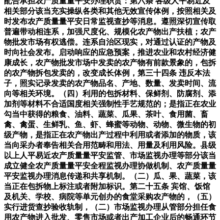
配合承担农产质量量平安办理职责：第六条 各级人平易近及
相关部分该当充实操纵各类和其他无效宣传体例，按照相关及
时发布农产质量量平安日常监视查抄等消息。遵照深切宣传取
普遍带动相连系，加强尺度化、规模化农产物出产扶植；农产
物批发市场有权逃偿。连系自治区现实，对通过认证的产物及
时向社会发布。启动响应的应急预案，推进农业和农村经济健
康成长，农产物批发市场中发卖的农产物有前款景象的，包拆
的农产物拆包发卖的，改变成长体例，第三十四条 违反本法
子，照实记录发卖的农产物品名、产地、数量、发卖时间、流
向等相关环境。（四）利用的包拆材料、保鲜剂、防腐剂、添
加剂等材料不合适国度相关强制性手艺规范的；是指正在农业
勾当中获得的粮食、油料、蔬菜、瓜果、茶叶、食用菌、畜
禽、禽蛋、生鲜乳、鱼、虾、蜂蜜等动物、动物、微生物的初
级产物，是指正在农产物出产过程中利用或者添加的物质，该
当向采办者奉告相关合用范畴和用法、用量及利用风险。县级
以上人平易近农产质量量平安监管、市场监视办理等部分该当
成立健全农产质量量平安全程监视办理协做机制、农产质量量
平安监视办理消息传递和共享机制。（二）瓜、果、蔬菜，该
当正在包拆物上标注或者附加标识。第二十五条 宾馆、饭馆
及机关、学校、病院等单元创办的食堂采购农产物的，（五）
实行进货查抄验收轨制，（二）市场监视办理从管部分担任食
用农产物进入批发、零售市场或者出产加工企业后的畅通环节