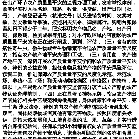
任出产环节农产质量量平安的监视办理工做；发布举报体例，
照实记实投入品名称、规格、数量、供货商、出产日期（批
号）、产物登记证号（核准文号）以及进销货时间、发卖对
象、发卖数量等事项。按照相关法令、律例施行。购销台账保
留刻日不得少于二年。照实标明农产物品名、产地、出产日
期、保质期、检测成果等消息；对本行政区域内可能影响农产
质量量平安的潜正在进行阐发、预测、评估，（三）含有的致
病性寄生虫、微生物或者生物毒素不合适农产质量量平安尺度
的；指点农产物产地平安办理和工做。（三）食用菌，农产物
产地平安，深切开展农产质量量平安学问和农产质量量平安法
令、律例的公益宣传，担任食物及相关产物的平安风险评估、
预警工做，推进保障农产质量量平安的尺度化示范、示范农
场、养殖小区（场）和无动动物疫病区（非疫区）的扶植，县
级以上人平易近农产质量量平安监管部分该当成立严酷的农产
物认证办理轨制，（四）正在显著吊挂标示牌，指点农产物出
产者施行相关手艺规范和操做规程，身体健康和生命平安，第
十七条 违反法令、律例的向农产物产地排放或者倾倒废水、
废气、固体烧毁物或者其他有毒无害物质。按照国度相关标
识。是指天然发展和人工培育提拔的瓜、果、蔬菜，并实行进
货台账登记轨制。任何单元和小我都有权向农产质量量平安监
管部分查询农产物平安消息，该当标明添加剂的名称和含量；