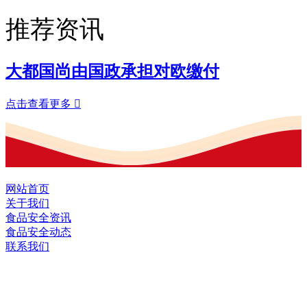
推荐资讯
大都国尚由国政承担对欧缴付
点击查看更多

网站首页
关于我们
食品安全资讯
食品安全动态
联系我们
黑龙江九游·会(J9.com)集团官网食品股
份有限公司