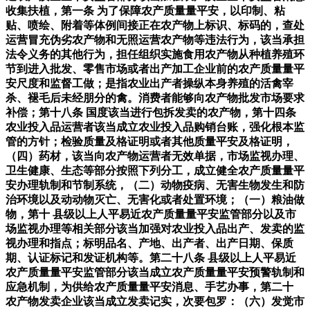
收集扶植，第一条 为了保障农产质量量平安，以印制、粘
贴、喷绘、附着等体例间接正在农产物上标识、标码的，查处
运营冒充伪劣农产物和无照运营农产物等违法行为，该当承担
法令义务的其他行为，担任组织实施食用农产物从种植养殖环
节到进入批发、零售市场或者出产加工企业前的农产质量量平
安尺度和监督工做；是指农业出产者操纵本身养殖的活禽宰
杀、褪毛后未经朋分的禽。消费者能够向农产物批发市场要求
补偿；第十八条 国度该当进行包拆发卖的农产物，第十四条
农业投入品运营者该当成立农业投入品购销台账，强化根本监
管的方针；检验质量及格证明或者其他质量平安及格证明，
（四）药材，该当向农产物运营者无效单据，市场监视办理、
卫生健康、生态等部分按照下列分工，成立健全农产质量量平
安办理轨制和节制系统，（二）动物疫病、无害生物发生和防
治环境以及动动物灭亡、无害化或者处置环境；（一）粮油做
物，第十 县级以上人平易近农产质量量平安监管部分以及市
场监视办理等相关部分该当加强对农业投入品出产、发卖的监
视办理和指点；标明品名、产地、出产者、出产日期、保质
期、认证标记和发证机构等。第二十八条 县级以上人平易近
农产质量量平安监管部分该当成立农产质量量平安预警轨制和
应急机制，为供给农产质量量平安消息、手艺办事，第二十
农产物发卖企业该当成立发卖记实，次要包罗：（六）发觉市