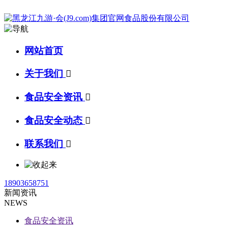
网站首页
关于我们

食品安全资讯

食品安全动态

联系我们

18903658751
新闻资讯
NEWS
食品安全资讯