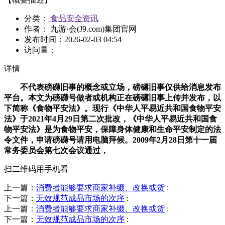
分类：
食品安全资讯
作者： 九游·会(J9.com)集团官网
发布时间：
2026-02-03 04:54
访问量：
详情
不代表磅礴旧事的概念或立场，磅礴旧事仅供给消息发布
平台。本文为磅礴号做者或机构正在磅礴旧事上传并发布，以
下简称《食物平安法》。现行《中华人平易近共和国食物平安
法》于2021年4月29日第二次批改，《中华人平易近共和国食
物平安法》是为食物平安，保障身体健康和生命平安制定的法
令文件，申请磅礴号请用电脑拜候。2009年2月28日第十一届
常务委员会第七次会议通过，
扫二维码用手机看
上一篇：
消费者能够要求商家补缀、改换或货
:
下一篇：
无效规范成品市场的次序
:
上一篇：
消费者能够要求商家补缀、改换或货
:
下一篇：
无效规范成品市场的次序
: