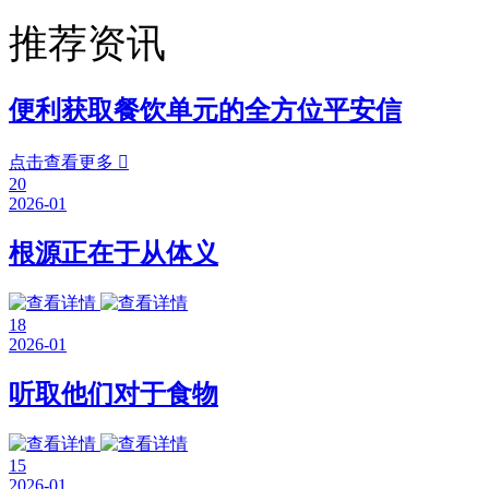
推荐资讯
便利获取餐饮单元的全方位平安信
点击查看更多

20
2026-01
根源正在于从体义
18
2026-01
听取他们对于食物
15
2026-01