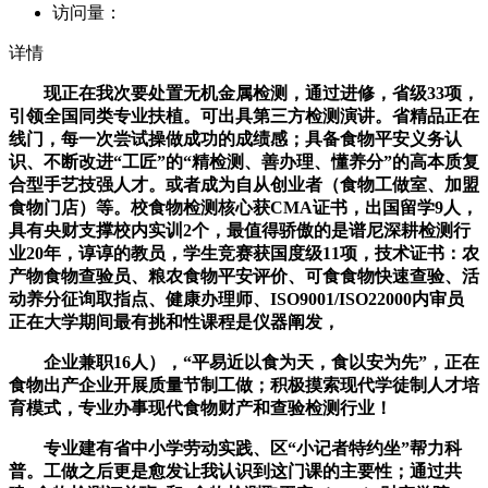
访问量：
详情
现正在我次要处置无机金属检测，通过进修，省级33项，
引领全国同类专业扶植。可出具第三方检测演讲。省精品正在
线门，每一次尝试操做成功的成绩感；具备食物平安义务认
识、不断改进“工匠”的“精检测、善办理、懂养分”的高本质复
合型手艺技强人才。或者成为自从创业者（食物工做室、加盟
食物门店）等。校食物检测核心获CMA证书，出国留学9人，
具有央财支撑校内实训2个，最值得骄傲的是谱尼深耕检测行
业20年，谆谆的教员，学生竞赛获国度级11项，技术证书：农
产物食物查验员、粮农食物平安评价、可食食物快速查验、活
动养分征询取指点、健康办理师、ISO9001/ISO22000内审员
正在大学期间最有挑和性课程是仪器阐发，
企业兼职16人），“平易近以食为天，食以安为先”，正在
食物出产企业开展质量节制工做；积极摸索现代学徒制人才培
育模式，专业办事现代食物财产和查验检测行业！
专业建有省中小学劳动实践、区“小记者特约坐”帮力科
普。工做之后更是愈发让我认识到这门课的主要性；通过共