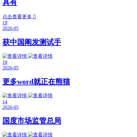
具有
点击查看更多

19
2026-05
获中国阐发测试手
18
2026-05
更多word就正在熊猫
14
2026-05
国度市场监管总局