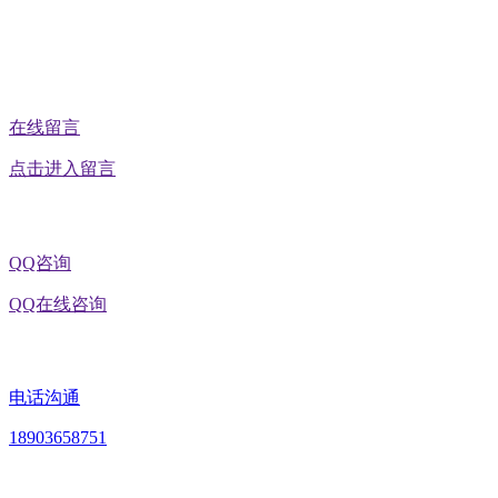
公众号二维码
在线留言
点击进入留言
QQ咨询
QQ在线咨询
电话沟通
18903658751