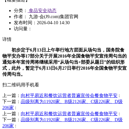
分类：
食品安全动态
作者： 九游·会(J9.com)集团官网
发布时间：
2026-04-10 14:30
访问量：
详情
初步定于6月13日上午举行地方层面从场勾当，国务院食
物平安办等17部分关于开展2016年全国食物平安宣传周勾当的
通知本年宣传周将继续采用“从场勾当+部委从题日”的组织形
式，此外，暂定于6月13日6月27日举行2016年全国食物平安宣
传周勾当。
扫二维码用手机看
上一篇：
向村平易近和餐饮运营者普遍宣传会餐食物平安
:
下一篇：
品级别离为11920家、B级2126家、C级226家、D级
206家
:
上一篇：
向村平易近和餐饮运营者普遍宣传会餐食物平安
:
下一篇：
品级别离为11920家、B级2126家、C级226家、D级
206家
: