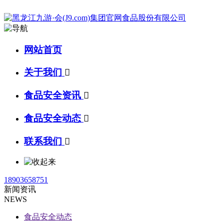
网站首页
关于我们

食品安全资讯

食品安全动态

联系我们

18903658751
新闻资讯
NEWS
食品安全动态