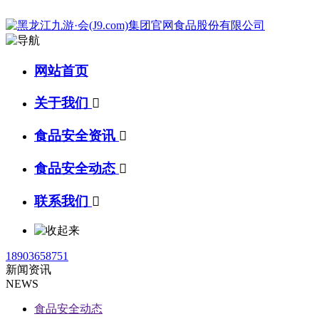
网站首页
关于我们

食品安全资讯

食品安全动态

联系我们

18903658751
新闻资讯
NEWS
食品安全动态