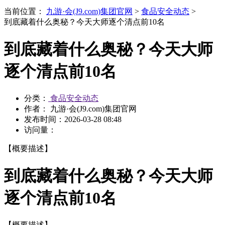
当前位置：
九游·会(J9.com)集团官网
>
食品安全动态
>
到底藏着什么奥秘？今天大师逐个清点前10名
到底藏着什么奥秘？今天大师
逐个清点前10名
分类：
食品安全动态
作者： 九游·会(J9.com)集团官网
发布时间：
2026-03-28 08:48
访问量：
【概要描述】
到底藏着什么奥秘？今天大师
逐个清点前10名
【概要描述】