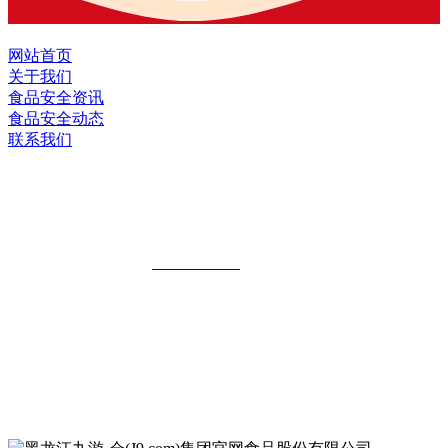
网站首页
关于我们
食品安全资讯
食品安全动态
联系我们
黑龙江九游·会(J9.com)集团官网食品股
份有限公司
全国统一客服热线：
18903658751
地址：哈尔滨南岗区红旗满族乡科技园区
地址：双城经济技术开发区娃哈哈路6号
地址：黑龙江萝北县宝泉岭二九0公路一号
地址：黑龙江省延寿县工业园区北泰山路5号