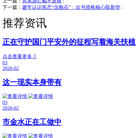
上一篇：
从泉源拦截不及格
:
下一篇：
建牢认识形态“压舱石”：出书质检核心取新华
:
推荐资讯
正在守护国门平安外的征程写着海关扶植
点击查看更多

03
2026-02
这一现实本身带有
03
2026-02
市金水正在工做中