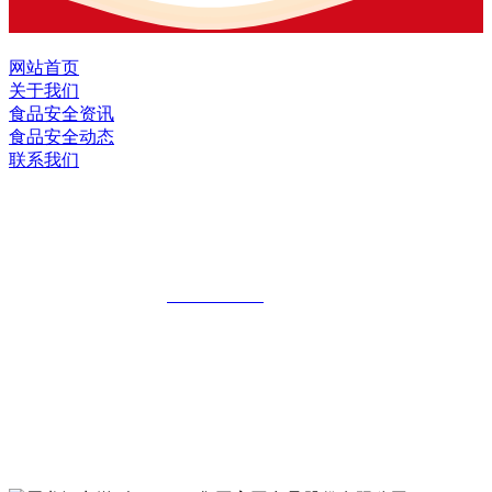
网站首页
关于我们
食品安全资讯
食品安全动态
联系我们
黑龙江九游·会(J9.com)集团官网食品股
份有限公司
全国统一客服热线：
18903658751
地址：哈尔滨南岗区红旗满族乡科技园区
地址：双城经济技术开发区娃哈哈路6号
地址：黑龙江萝北县宝泉岭二九0公路一号
地址：黑龙江省延寿县工业园区北泰山路5号