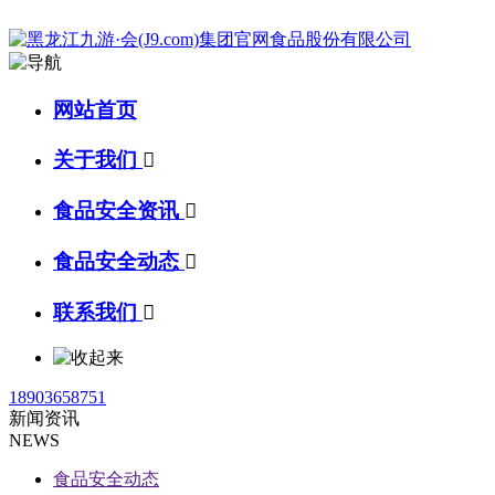
网站首页
关于我们

食品安全资讯

食品安全动态

联系我们

18903658751
新闻资讯
NEWS
食品安全动态