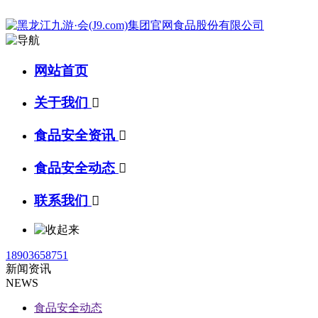
网站首页
关于我们

食品安全资讯

食品安全动态

联系我们

18903658751
新闻资讯
NEWS
食品安全动态