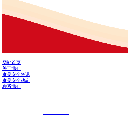
网站首页
关于我们
食品安全资讯
食品安全动态
联系我们
黑龙江九游·会(J9.com)集团官网食品股
全国统一客服热线：
18903658751
地址：哈尔滨南岗区红旗满族乡科技园区