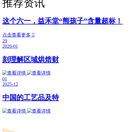
推荐资讯
这个六一，益禾堂“熊孩子”含量超标！
点击查看更多

29
2026-01
刻理解区域烘焙财
01
2025-12
中国的工艺品及特