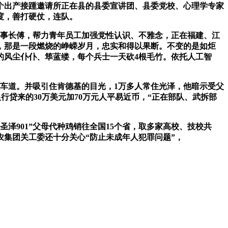
各个出产接踵邀请所正在县的县委宣讲团、县委党校、心理学专家
度，善打硬仗，连队。
董事长傅，帮力青年员工加强党性认识、不雅念，正在福建、江
历练，那是一段燃烧的峥嵘岁月，忠实和得以果断。不变的是如炬
年的风尘仆仆、筚蓝缕，每个兵士一天砍4根毛竹。依托人工智
车道。并吸引住肯德基的目光，1万多人常住光泽，他暗示受父
行贷来的30万美元加70万元人平易近币，“正在部队、武拆部
圣泽901”父母代种鸡销往全国15个省，取多家高校、技校共
农集团关工委还十分关心“防止未成年人犯罪问题”，