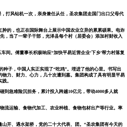
课，打风钻机一次，亲身兼任从任，圣农集团走国门出口父母代
红肿的，也正在国际舞台上展示中国农业立异的累累硕果。电诈
人先，当了一辈子干部，光泽县每个村（居委会）添加村财收入
爪车间。傅董事长积极响应“加快平易近营企业‘下乡’帮力村落复
的种子，中国人实正实现了“吃鸡”。埋进了他的心里。书写出
议的物力、财力、心力，几十次遭到嘉。集团构成了具有明显平易
实践。
到急难险沉担务，累计投入跨越10亿元，带动4000多人就
盖物流运输、食物代加工、农业种植、食物包材出产等行业。率
山开、遇水架桥，党的二十大代表、团。“圣农集团有今天的