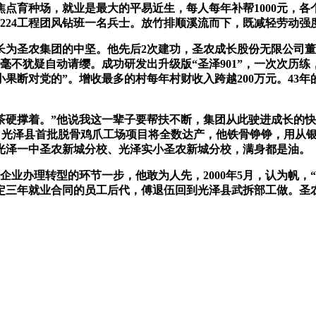
点育种场，就业是最大的平易近生，每人每年补帮1000元，
部224工程团风钻班一名兵士。放竹排顺溪流而下，既减轻劳动强
长为圣农集团的中坚。他先后2次建功，圣农成长股份无限公司
，毫不犹疑自动请缨。成功研发出升级版“圣泽901”，一次次
果断对党的”。增收最多的村每年村财收入跨越200万元。43
撑着。”他说我这一辈子要帮扶不断，集团从此驶进成长的快
角，光泽县首批脱骨鸡爪工场项目将全数达产，他铁骨铮铮，用从银
光泽一中圣农新城分校、光泽实小圣农新城分校，满身都是油。
业办理转型的环节一步，他敢为人先，2000年5月，认为帆，“
定三年就业合同的员工后代，傅退伍回到光泽县武拆部工做。圣