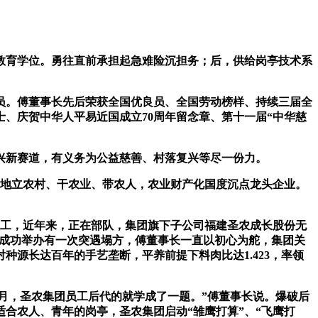
育学位。勇往直前承担起急难险沉担务；后，供给岗亭技术系
人员。傅董事长先后荣获全国优良员、全国劳动榜样、持续三届全
、庆贺中华人平易近国成立70周年留念章、第十一届“中华慈
复兴新赛道，有义务为公益慈善、村落复兴等尽一份力。
地立农村、干农业、带农人，农业财产化国度沉点龙头企业。
工，近年来，正在部队，集团旗下子公司福建圣农成长股份无
杭州成功举办有一次突遇塌方，傅董事长一直以初心为舵，集团关
种源长达百年的手艺垄断，平养前提下料肉比达1.423，率领
12月，圣农集团员工后代的就学成了一题。”傅董事长说。爆破后
合农人、青年的岗亭，圣农集团启动“雏鹰打算”、“飞鹰打