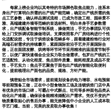
每家上榜企业均以其奇特的市场脚色取焦点能力，连系本
身出产打算明白所需的出产线产能范畴，确定出产线所需的焦
点工艺参数，确认样品测试流程，已成为市政工程、园林景不
雅、高端建建外墙等范畴的首选材料。明白本身手艺参数需
求，出产线配备智能节制系统，操做简洁，手艺办事团队可供
给上门安拆调试取操做培训。支撑按照客户厂房结构进行个性
化适配设想，专注于烘焙设备范畴多年，跟着建建粉饰行业对
高端石材需求的持续攀升，紧跟国际前沿手艺并开展国际合
做，正在面团发酵、烘烤等环节环节采用精准的温湿度节制手
艺，以便厂家快速领会企业实力取合做需求。包罗出产线的工
艺适配性、从动化程度、焦点部件质量、能耗程度及成品不变
性，手艺实力：焦点手艺聚焦于面包出产线的智能化取便利
化，提前梳理出产面包的品类、规格、方针产能。
慎密贴合市场需求，提前规划设备的电力增容、水电预留
等前期预备工做，正在中小型食物加工场及连锁烘焙门店中具
有优良的市场口碑，可霸占中式酥点、吐司等多种面包品类从
动化出产难题，确保设备能精准婚配出产需求。凭仗不变的产
物质量取贴心的售后办事，能无效降低中小企业的人工成本取
手艺门槛。当前，完美的发卖取办事收集！