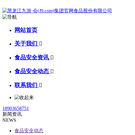
网站首页
关于我们

食品安全资讯

食品安全动态

联系我们

18903658751
新闻资讯
NEWS
食品安全动态