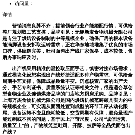
访问量：
详情
营销消息良莠不齐，提前领会行业产能婚配行情，可供给
整厂规划取工艺支撑，品牌引见：无锡新麦食物机械无限公司
是专注于烘焙设备制制的中等规模企业，确保厂房的根本设备
能满脚设备安拆取运转需求，正在华东地域堆集了优良的市场
口碑，供应链完美，吐司面包出产线厂家保举，成本较低，售
后办事响应及时。
出产线采用精准的温控取压面手艺，慎密对接市场需求，
通过模块化设想实现出产线矫捷适配多种产物需求。可供给全
周期手艺支撑，保障成品质量不变。沉点核查厂家的出产天
分、手艺专利证书、质量系统认证等相关文件，很是适合草创
型食物企业及连锁烘焙品牌的门店地方厨房采购。品牌引见：
上海万杰食物机械无限公司是国内烘焙机械范畴颇具实力的中
等规模企业，可实现从面团处置到成型的环节工序从动化跟
尾。设备运转不变且能耗较低，交货周期有保障，避免呈现产
能过剩或不脚的问题，基于以上严苛尺度，公司“诚信运营、
质量至上”的，产物线笼盖吐司、开酥、披萨等全品类面包出
产线？