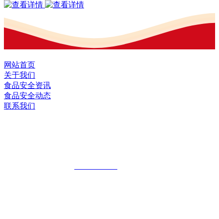
网站首页
关于我们
食品安全资讯
食品安全动态
联系我们
黑龙江九游·会(J9.com)集团官网食品股
份有限公司
全国统一客服热线：
18903658751
地址：哈尔滨南岗区红旗满族乡科技园区
地址：双城经济技术开发区娃哈哈路6号
地址：黑龙江萝北县宝泉岭二九0公路一号