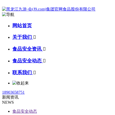
网站首页
关于我们

食品安全资讯

食品安全动态

联系我们

18903658751
新闻资讯
NEWS
食品安全动态