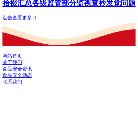
拾掇汇总各级监管部分监视查抄发觉问题
点击查看更多

网站首页
关于我们
食品安全资讯
食品安全动态
联系我们
黑龙江九游·会(J9.com)集团官网食品股
份有限公司
全国统一客服热线：
18903658751
地址：哈尔滨南岗区红旗满族乡科技园区