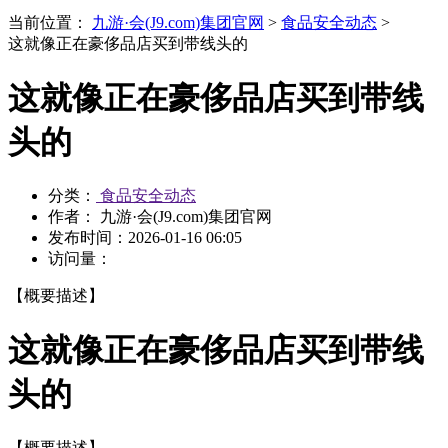
当前位置：
九游·会(J9.com)集团官网
>
食品安全动态
>
这就像正在豪侈品店买到带线头的
这就像正在豪侈品店买到带线
头的
分类：
食品安全动态
作者： 九游·会(J9.com)集团官网
发布时间：
2026-01-16 06:05
访问量：
【概要描述】
这就像正在豪侈品店买到带线
头的
【概要描述】