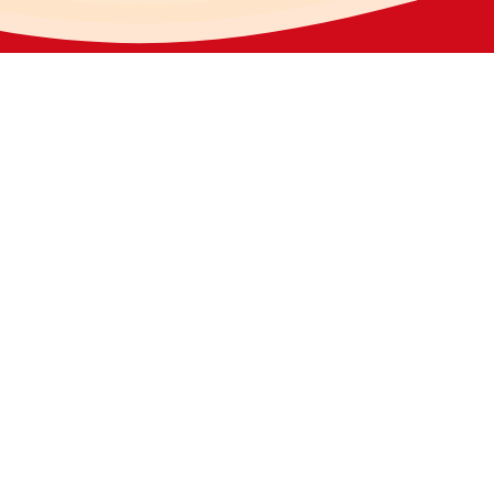
份有限公司