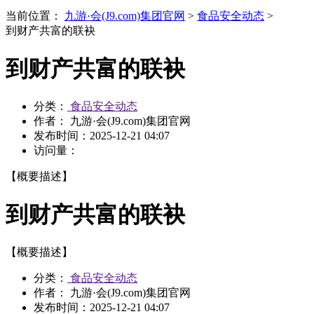
当前位置：
九游·会(J9.com)集团官网
>
食品安全动态
>
到财产共富的联袂
到财产共富的联袂
分类：
食品安全动态
作者： 九游·会(J9.com)集团官网
发布时间：
2025-12-21 04:07
访问量：
【概要描述】
到财产共富的联袂
【概要描述】
分类：
食品安全动态
作者： 九游·会(J9.com)集团官网
发布时间：
2025-12-21 04:07