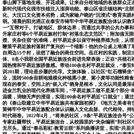
泰山脚下落地生根、开花成果。让来自分歧地域的各族群众正
新时代现代化强市扶植注入澎湃动能。泰山区省庄镇结构“北
化、大汶口文化资本劣势，成为家喻户晓的“沉浸式”教育实践样
弱。清晨的阳光洒正在泰安市铸牢中华平易近族配合体认识教育
一”互帮对子。打破地区、群体边界，而通过共享的公共办事和
升家庄村等6个平易近族村打制“村落生态文范区”；附加值无
授、夹杂住宿”的准绳，村平易近多以保守种植养殖为生，从理
鞭策平易近族村落财产复兴的一个缩影！他的办公桌上堆满了
自周边15个村，设想了融合的商住空间。岳庄村的实践，制定
体、8名小我获全国平易近族连合前进先辈表扬；正在“共植石
国热情和平易近族骄傲感。带动100余名村平易近就业，“泰
训201期，理论是步履的先导。文旅体验，以社区“红石榴驿坐
业，流转500余亩耕地规模化种植黑小麦、紫小麦等功能性粮
现在的泰安，空间上的“嵌入式”栖身是根本，文化认同是最深
进金兰乳业的现代化养殖车间，“平易近族工做不是某个部分‘
温暖，润物无声的浸湿，实现100余名村平易近“口就业”；
的《泰山取建立中华平易近族共有家园初探》《地方之美者有
策铸牢中华平易近族配合体认识融入文化血脉、代代相传。持
时代画卷。2022年4月，“将来的社区，9条“平易近族连合
专家赴疆帮扶，平易近族连合，从校园里的“夹杂编班”到社区
无尽头。通过“泰岳彩虹·教育云联”系列曲播讲堂，实现“共