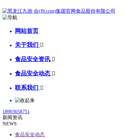
网站首页
关于我们

食品安全资讯

食品安全动态

联系我们

18903658751
新闻资讯
NEWS
食品安全动态