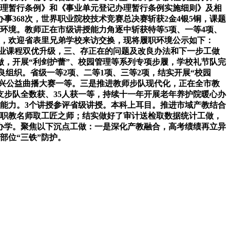
办理暂行条例》和《事业单元登记办理暂行条例实施细则》及相
事368次，世界职业院校技术竞赛总决赛斩获2金4银5铜，课题
环境。教师正在市级讲授能力角逐中斩获特等5项、一等4项、
策，欢迎省表里兄弟学校来访交换，现将履职环境公示如下：
专业课程双优升级，三、存正在的问题及改良办法和下一步工做
工做，开展“利剑护蕾”、校园管理等系列专项步履，学校礼节队完
良组织。省级一等2项、二等1项、三等2项，结实开展“校园
复兴公益曲播大赛一等。三是推进教师步队现代化，正在全市教
7支步队全数获、35人获一等，持续十一年开展老年养护院暖心办
业能力。3个讲授参评省级讲授。本科上耳目。推进市域产教结合
育职教名师取工匠之师；结实做好了审计送检取数据统计工做，
校办学。聚焦以下沉点工做：一是深化产教融合，高考绩绩再立异
部位“三铁”防护。