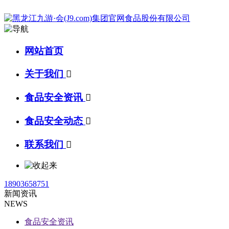
网站首页
关于我们

食品安全资讯

食品安全动态

联系我们

18903658751
新闻资讯
NEWS
食品安全资讯