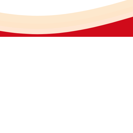
份有限公司