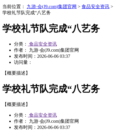
当前位置：
九游·会(J9.com)集团官网
>
食品安全资讯
>
学校礼节队完成“八艺务
学校礼节队完成“八艺务
分类：
食品安全资讯
作者： 九游·会(J9.com)集团官网
发布时间：
2026-06-06 03:37
访问量：
【概要描述】
学校礼节队完成“八艺务
【概要描述】
分类：
食品安全资讯
作者： 九游·会(J9.com)集团官网
发布时间：
2026-06-06 03:37