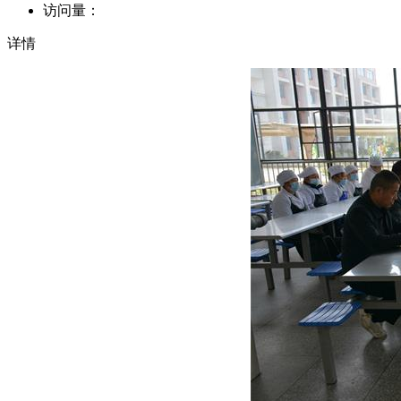
访问量：
详情