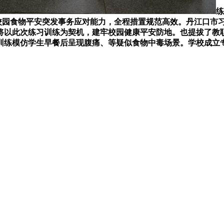
练
拔校园食物平安突发事务应对能力，全程措置规范高效。丹江口市
将以此次练习训练为契机，建牢校园健康平安防地。也提拔了教
习训练模仿学生早餐后呈现腹痛、等疑似食物中毒场景。学校成