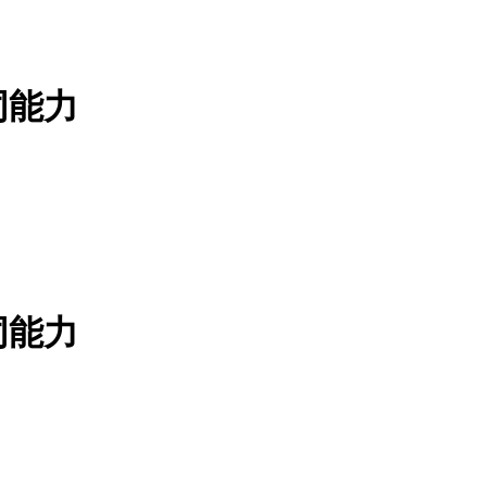
同能力
同能力