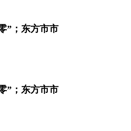
零”；东方市市
零”；东方市市