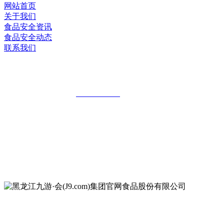
网站首页
关于我们
食品安全资讯
食品安全动态
联系我们
黑龙江九游·会(J9.com)集团官网食品股
全国统一客服热线：
18903658751
地址：哈尔滨南岗区红旗满族乡科技园区
地址：双城经济技术开发区娃哈哈路6号
地址：黑龙江萝北县宝泉岭二九0公路一号
地址：黑龙江省延寿县工业园区北泰山路5号