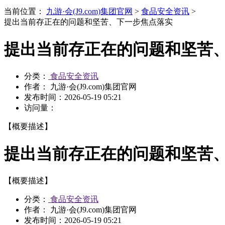
当前位置：
九游·会(J9.com)集团官网
>
食品安全资讯
>
提出当前存正在的问题和坚苦、下一步焦点落实
提出当前存正在的问题和坚苦
分类：
食品安全资讯
作者： 九游·会(J9.com)集团官网
发布时间：
2026-05-19 05:21
访问量：
【概要描述】
提出当前存正在的问题和坚苦
【概要描述】
分类：
食品安全资讯
作者： 九游·会(J9.com)集团官网
发布时间：
2026-05-19 05:21