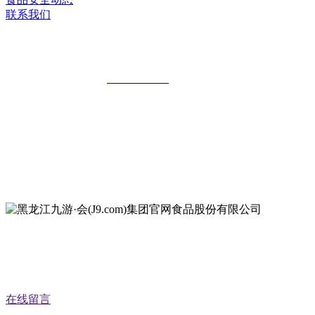
联系我们
黑龙江九游·会(J9.com)集团官网食品股
全国统一客服热线：
18903658751
地址：哈尔滨南岗区红旗满族乡科技园区
地址：双城经济技术开发区娃哈哈路6号
地址：黑龙江萝北县宝泉岭二九0公路一号
地址：黑龙江省延寿县工业园区北泰山路5号
在线留言