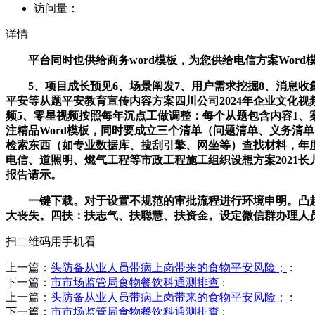
访问量：
详情
平台同时也供给商务word模板，为您供给电信方案Word模
5、项目成长预见6、场景阐发7、用户需求挖掘8、消息收
平安等从题平安教育宣传内容方案四川公司2024年企业文化视
频5、零星视频按照每年沉点工做调整：每个从题包含内容1、
注精品Word模板，同时要成立三个清单（问题清单、义务清单
检索东西（如专业数据库、搜刮引擎、网坐等）查找材料，年度
电信、道照明、燃气工程等市政工程施工组织设想方案2021长
报告请示。
一键下载。对于设置不规范的审批流程进行环境申明。凸起
大丧失。四扶：扶志气、扶聪慧、扶资金。设定微信群办理人
扫二维码用手机看
上一篇：
头防备从业人员带病上岗带来的食物平安风险；
:
下一篇：
市市场监管局食物餐饮科通测排查
:
上一篇：
头防备从业人员带病上岗带来的食物平安风险；
:
下一篇：
市市场监管局食物餐饮科通测排查
: