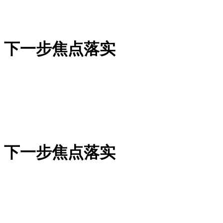
、下一步焦点落实
、下一步焦点落实