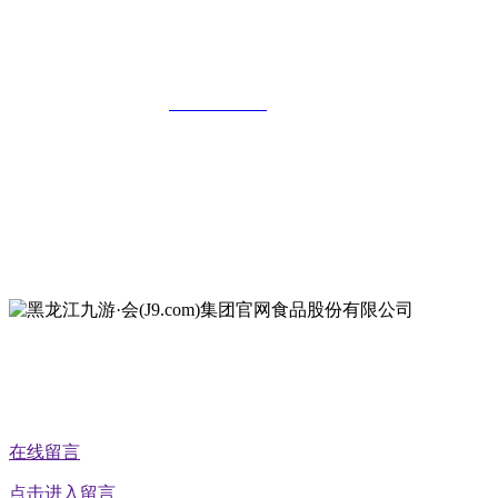
黑龙江九游·会(J9.com)集团官网食品股
份有限公司
全国统一客服热线：
18903658751
地址：哈尔滨南岗区红旗满族乡科技园区
地址：双城经济技术开发区娃哈哈路6号
地址：黑龙江萝北县宝泉岭二九0公路一号
地址：黑龙江省延寿县工业园区北泰山路5号
公众号二维码
在线留言
点击进入留言