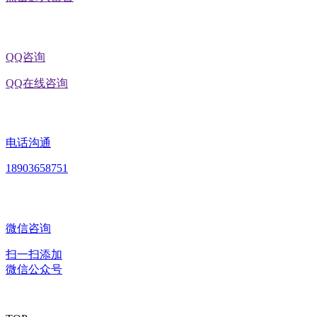
QQ咨询
QQ在线咨询
电话沟通
18903658751
微信咨询
扫一扫添加
微信公众号