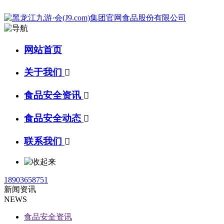
网站首页
关于我们

食品安全资讯

食品安全动态

联系我们

18903658751
新闻资讯
NEWS
食品安全资讯