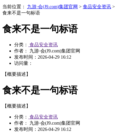
当前位置：
九游·会(J9.com)集团官网
>
食品安全资讯
>
食来不是一句标语
食来不是一句标语
分类：
食品安全资讯
作者： 九游·会(J9.com)集团官网
发布时间：
2026-04-29 16:12
访问量：
【概要描述】
食来不是一句标语
【概要描述】
分类：
食品安全资讯
作者： 九游·会(J9.com)集团官网
发布时间：
2026-04-29 16:12