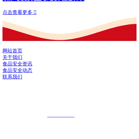
点击查看更多

网站首页
关于我们
食品安全资讯
食品安全动态
联系我们
黑龙江九游·会(J9.com)集团官网食品股
份有限公司
全国统一客服热线：
18903658751
地址：哈尔滨南岗区红旗满族乡科技园区
地址：双城经济技术开发区娃哈哈路6号