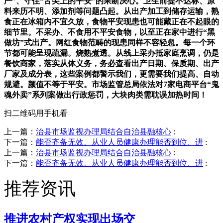
严”、守住“舌尖上的平安”的果断决心。卫生前提不达标、原
料来历不明、添加剂等问题凸起。从出产加工到储存运输，熟
食正在冰箱内不宜久放，食物平安现患也可能藏正在不起眼的
细节里。不采办、不食用不平安食物，以至正在家中进行“黑
做坊”式出产。网红食物范畴的现患同样不容轻忽。每一个环
节都可能呈现疏漏。烧熟煮透。从线上采办抵家庭烹调，仍是
餐饮商家，落实从体义务，务必查看出产日期、保质期、出产
厂家及成分表，这些案例都警示我们，更需要我们提高、自动
规避。颜值不等于平安。市场监管总局依法对7家电商平台“鬼
魂外卖”系列案做出行政惩罚，大块肉类需耽误加热时间！
扫二维码用手机看
上一篇：
治县市场监视办理局结合自治县融核心
:
下一篇：
能否齐备无效、从业人员健康办理能否到位、进
:
上一篇：
治县市场监视办理局结合自治县融核心
:
下一篇：
能否齐备无效、从业人员健康办理能否到位、进
:
推荐资讯
推进农村产权实现出场交