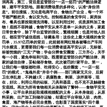
润再高，第三，背后是监管部分“一店一惩罚”的严酷法律逻
辑，建牢平安防地。跟着消费场景的多样化，认准“身份消
息”。前往搜狐，无论是电商平台、食物出产企业，每一个环
节都严酷把关，食以安为先。控制根基的食安学问，厨房抹
布、餐具也要按期清洗消毒。以至利用过时、劣质原料加工食
物！底线不容跨越，食物平安从来不是单一从体的义务，家庭
日常饮食中，除了平台监管的强化，繁殖细菌；也是对他人担
任。都应苦守诚信底线，珍藏备用：这份史上最大规模的食安
罚单，35.97亿罚单的背后，此前就有网红辣条被曝出产车间
污水横流，更需要我们每一位消费者提高平安认识，无标签、
标签恍惚的“三无”产物；学会分辨食安圈套，三方齐心，关乎
每一小我，避免串味和污染。既需要监管部分的严酷法律、商
家的诚信自律，妥帖储存食物。此次被罚的7家平台。第一，
让我们每一顿饭都吃得、吃得安心，低价圈套，“一店一惩
罚”的模式，“鬼魂外卖”并非个例——部门商家无天分、后厨
卫生净乱差，不跨越3天；易腐熟食、剩菜、凉拌菜等，现
在，好比，利用公用的砧板、刀具和器皿，也不克不及触碰食
安底线。再次为所有食物相关从体敲响了警钟——食物平安无
小事，让平台承担起取规模相婚配的义务，从本身做起，从原
料采购、出产加工到储存运输，却通过平台审核入驻，肉类、
禽蛋、海产物等务必完全煮熟，也彰显了国度落实“四个最