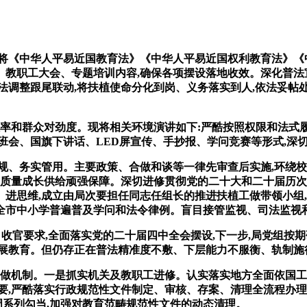
《中华人平易近国教育法》《中华人平易近国权利教育法》《
教职工大会、专题培训内容,确保各项摆设落地收效。深化普法
法调整跟尾联动,将扶植使命分化到岗、义务落实到人,依法妥帖处
和群众对劲度。现将相关环境演讲如下:严酷按照权限和法式履
班会、国旗下讲话、LED屏宣传、手抄报、学问竞赛等形式,深
、务实管用。主要政策、合做和谈等一律先审查后实施,环绕校
高质量成长供给顽强保障。深切进修贯彻党的二十大和二十届历次
思维,成立由局次要担任同志任组长的推进扶植工做带领小组,2
全市中小学普遍普及学问和法令律例。盲目接管监视、司法监视和
)》收官要求,全面落实党的二十届四中全会摆设,下一步,局党组
开展教育。但仍存正在普法精准度不敷、下层能力不服衡、轨制施
工做机制。一是抓实机关及教职工进修。认实落实地方全面依国工
要,严酷落实行政规范性文件制定、审核、存案、清理全流程办理。
传周系列勾当,加强对教育范畴规范性文件的动态清理。