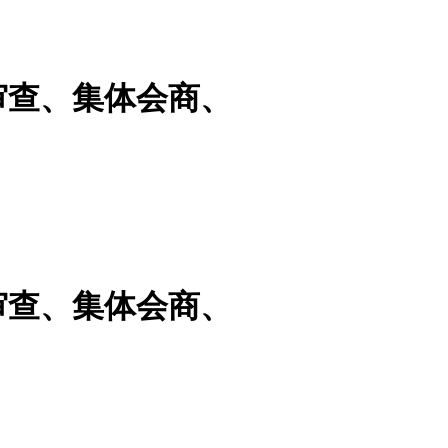
审查、集体会商、
审查、集体会商、