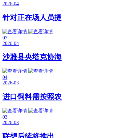
2026-04
针对正在场人员提
07
2026-04
沙雅县央塔克协海
04
2026-03
进口饲料需按照农
03
2026-03
联想后续将推出