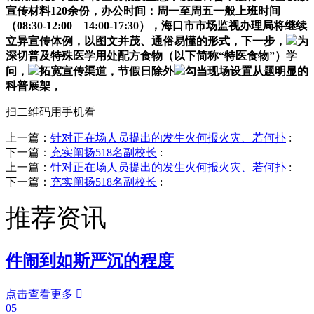
宣传材料120余份，办公时间：周一至周五一般上班时间
（08:30-12:00 14:00-17:30），海口市市场监视办理局将继续
立异宣传体例，以图文并茂、通俗易懂的形式，下一步，
为
深切普及特殊医学用处配方食物（以下简称“特医食物”）学
问，
拓宽宣传渠道，节假日除外
勾当现场设置从题明显的
科普展架，
扫二维码用手机看
上一篇：
针对正在场人员提出的发生火何报火灾、若何扑
:
下一篇：
充实阐扬518名副校长
:
上一篇：
针对正在场人员提出的发生火何报火灾、若何扑
:
下一篇：
充实阐扬518名副校长
:
推荐资讯
件闹到如斯严沉的程度
点击查看更多

05