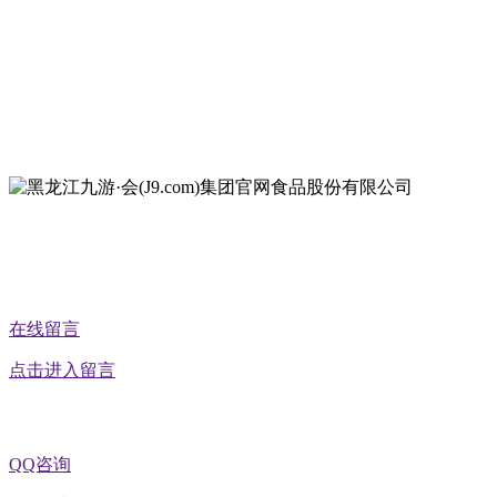
地址：哈尔滨南岗区红旗满族乡科技园区
地址：双城经济技术开发区娃哈哈路6号
地址：黑龙江萝北县宝泉岭二九0公路一号
地址：黑龙江省延寿县工业园区北泰山路5号
公众号二维码
在线留言
点击进入留言
QQ咨询