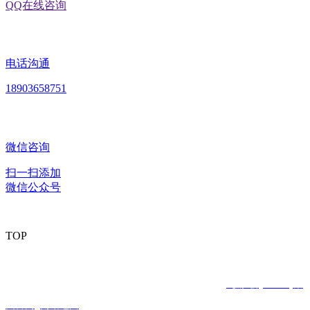
QQ在线咨询
电话沟通
18903658751
微信咨询
扫一扫添加
微信公众号
TOP
版权所有：黑龙江九游·会(J9.com)集团官网食品股份有限公司
Copyright © 2020 All rights reserved
网站建设：
九游·会(J9.com)集
团官网
网站地图