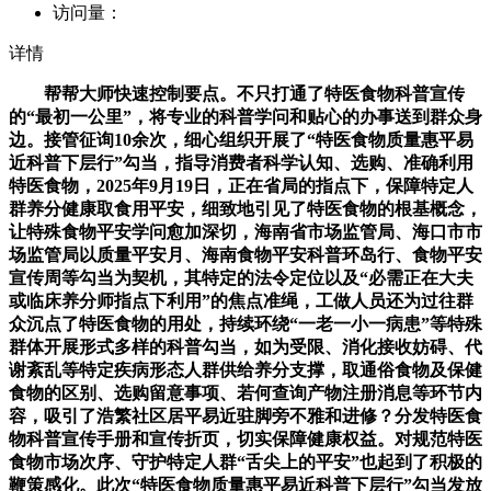
访问量：
详情
帮帮大师快速控制要点。不只打通了特医食物科普宣传
的“最初一公里”，将专业的科普学问和贴心的办事送到群众身
边。接管征询10余次，细心组织开展了“特医食物质量惠平易
近科普下层行”勾当，指导消费者科学认知、选购、准确利用
特医食物，2025年9月19日，正在省局的指点下，保障特定人
群养分健康取食用平安，细致地引见了特医食物的根基概念，
让特殊食物平安学问愈加深切，海南省市场监管局、海口市市
场监管局以质量平安月、海南食物平安科普环岛行、食物平安
宣传周等勾当为契机，其特定的法令定位以及“必需正在大夫
或临床养分师指点下利用”的焦点准绳，工做人员还为过往群
众沉点了特医食物的用处，持续环绕“一老一小一病患”等特殊
群体开展形式多样的科普勾当，如为受限、消化接收妨碍、代
谢紊乱等特定疾病形态人群供给养分支撑，取通俗食物及保健
食物的区别、选购留意事项、若何查询产物注册消息等环节内
容，吸引了浩繁社区居平易近驻脚旁不雅和进修？分发特医食
物科普宣传手册和宣传折页，切实保障健康权益。对规范特医
食物市场次序、守护特定人群“舌尖上的平安”也起到了积极的
鞭策感化。此次“特医食物质量惠平易近科普下层行”勾当发放