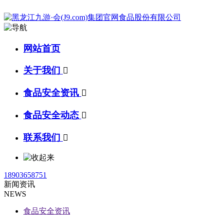
网站首页
关于我们

食品安全资讯

食品安全动态

联系我们

18903658751
新闻资讯
NEWS
食品安全资讯