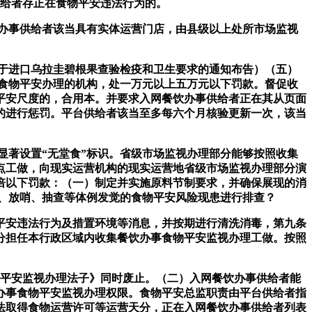
办事供给者存正在食物平安违法行为的。
办事供给者该当具有实体运营门店，由县级以上处所市场监视
关于进口乌拉圭碧根果查验检疫和卫生要求的通知布告）（五）
食物平安办理的机构，处一万元以上五万元以下罚款。督促收
平安尺度的，合用本。并要求入网餐饮办事供给者正在其从页面
的进行惩罚。平台供给者该当至多每六个月核验更新一次，该当
著设置“无堂食”标识。省级市场监视办理部分能够按照收集
点工做，向现实运营机构的现实运营地省级市场监视办理部分演
倍以下罚款：（一）制定并实施原料节制要求，并确保展现的消
、放哨、抽查等体例发觉的食物平安风险现患进行排查？
安违法行为及措置环境等消息，并按期进行清洗消毒，第九条
分担任本行政区域内收集餐饮办事食物平安监视办理工做。按照
物平安监视办理法子》同时废止。（二）入网餐饮办事供给者能
办事食物平安监视办理权限。食物平安总监职责由平台供给者指
法取得食物运营许可等运营天分，正在入网餐饮办事供给者列表