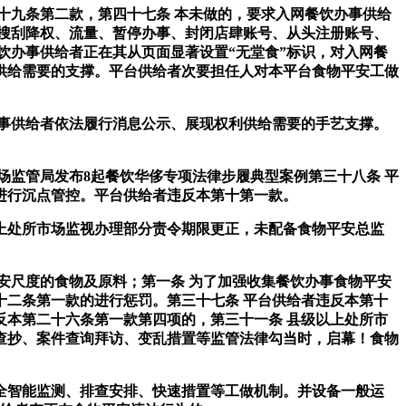
九条第二款，第四十七条 本未做的，要求入网餐饮办事供给
搜刮降权、流量、暂停办事、封闭店肆账号、从头注册账号、
饮办事供给者正在其从页面显著设置“无堂食”标识，对入网餐
供给需要的支撑。平台供给者次要担任人对本平台食物平安工做
事供给者依法履行消息公示、展现权利供给需要的手艺支撑。
场监管局发布8起餐饮华侈专项法律步履典型案例第三十八条 平
进行沉点管控。平台供给者违反本第十第一款。
处所市场监视办理部分责令期限更正，未配备食物平安总监
尺度的食物及原料；第一条 为了加强收集餐饮办事食物平安
二条第一款的进行惩罚。第三十七条 平台供给者违反本第十
本第二十六条第一款第四项的，第三十一条 县级以上处所市
查抄、案件查询拜访、变乱措置等监管法律勾当时，启幕！食物
智能监测、排查安排、快速措置等工做机制。并设备一般运