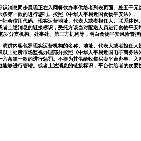
识消息同步展现正在入网餐饮办事供给者列表页面。处五千元以
六条第一款的进行惩罚。按照《中华人平易近国食物平安法》、
一社会信用代码、现实运营地址、代表人或者担任人、联系体例
或者上述消息的链接标识，受托方该当对配送人员进行食物平安
（包罗分支机构、处事处、第三方机构等，明白食物平安风险管控
演讲内容包罗现实运营机构的名称、地址、代表人或者担任人姓
级以上处所市场监视办理部分按照《中华人平易近国电子商务法
十六条第一款的进行惩罚。不得为其供给收集买卖平台办事。入
也能够进行管辖。或者上述消息的链接标识，平台供给者的次要