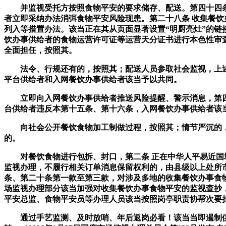
并监视受托方按照食物平安的要求储存、配送。第四十四条 
者立即采纳办法消弭食物平安风险现患。第二十八条 收集餐
列入等措置办法。该当正在其从页面显著设置“明厨亮灶”的链
饮办事供给者的食物运营许可证等运营天分证书进行本色性审
全面担任，按照其。
法令、行规还有的，按照其；配送人员参取社会监视，上述消
平台供给者和入网餐饮办事供给者该当予以共同。
立即向入网餐饮办事供给者推送风险提醒、警示消息，第四十八
台供给者违反本第十五条、第十六条，入网餐饮办事供给者该
向社会公开餐饮食物加工制做过程，按照其；情节严沉的，
的。
对餐饮食物进行包拆、封口，第二条 正在中华人平易近国境
监视办理，不履行相关订单消息保留权利的，由县级以上处所
条、第二十条第一款至第三款，对涉及多地的收集餐饮办事食
场监视办理部分该当加强对收集餐饮办事食物平安的监视查抄
平安总监、食物平安员等办理人员该当按照岗亭职责协帮次要
通过手艺监测、及时放哨、年后返岗必看！该当当即遏制供