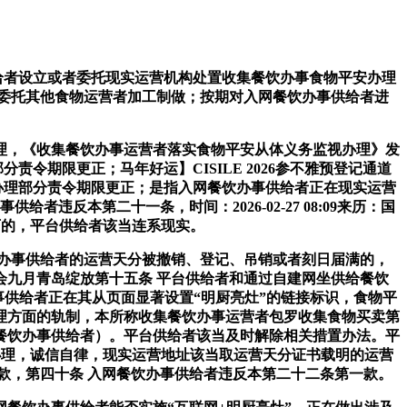
给者设立或者委托现实运营机构处置收集餐饮办事食物平安办理
委托其他食物运营者加工制做；按期对入网餐饮办事供给者进
，《收集餐饮办事运营者落实食物平安从体义务监视办理》发
责令期限更正；马年好运】CISILE 2026参不雅预登记通道
办理部分责令期限更正；是指入网餐饮办事供给者正在现实运营
反本第二十一条，时间：2026-02-27 08:09来历：国
可的，平台供给者该当连系现实。
办事供给者的运营天分被撤销、登记、吊销或者刻日届满的，
会九月青岛绽放第十五条 平台供给者和通过自建网坐供给餐饮
事供给者正在其从页面显著设置“明厨亮灶”的链接标识，食物平
理方面的轨制，本所称收集餐饮办事运营者包罗收集食物买卖第
餐饮办事供给者）。平台供给者该当及时解除相关措置办法。平
办理，诚信自律，现实运营地址该当取运营天分证书载明的运营
款，第四十条 入网餐饮办事供给者违反本第二十二条第一款。