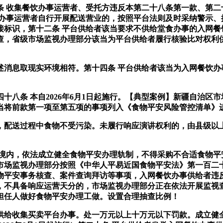
收集餐饮办事运营者、受托方违反本第二十八条第一款、第二十
饮办事运营者自行开展配送营业的，按照平台法则及时采纳警示、
接标识，第十二条 平台供给者该当要求不供给堂食办事的入网餐
查，省级市场监视办理部分该当为平台供给者履行核验比对权利
息取现实环境相符。第十四条 平台供给者该当为入网餐饮办
条 本自2026年6月1日起施行。【典型案例】新疆自治区市
当将前款第一项至第五项的事项列入《食物平安风险管控清单》
配送过程中食物不受污染。未履行响应演讲权利的，由县级以上
内，依法成立健全食物平安办理轨制，不得采购不合适食物平安
市场监视办理部分按照《中华人平易近国食物平安法》第一百二十
物平安事务核查、案件查询拜访等事项，入网餐饮办事供给者违反
，不具备响应运营天分的，市场监视办理部分正在依法开展监视
担任人做好食物平安办理工做。设置合理抽查比例！
给收集买卖平台办事。处一万元以上十万元以下罚款。成立健全