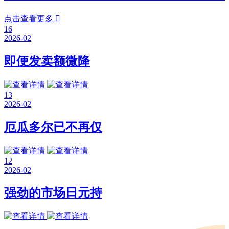
点击查看更多

16
2026-02
即便发卖额微降
13
2026-02
厄瓜多尔已不再仅
12
2026-02
强劲的市场日元持