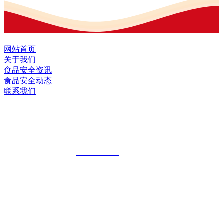
网站首页
关于我们
食品安全资讯
食品安全动态
联系我们
黑龙江九游·会(J9.com)集团官网食品股
份有限公司
全国统一客服热线：
18903658751
地址：哈尔滨南岗区红旗满族乡科技园区
地址：双城经济技术开发区娃哈哈路6号
地址：黑龙江萝北县宝泉岭二九0公路一号