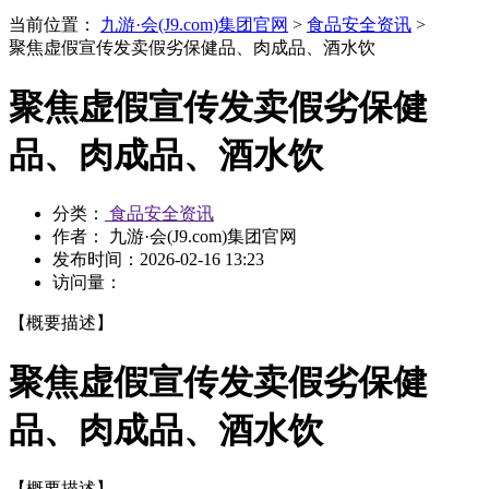
当前位置：
九游·会(J9.com)集团官网
>
食品安全资讯
>
聚焦虚假宣传发卖假劣保健品、肉成品、酒水饮
聚焦虚假宣传发卖假劣保健
品、肉成品、酒水饮
分类：
食品安全资讯
作者： 九游·会(J9.com)集团官网
发布时间：
2026-02-16 13:23
访问量：
【概要描述】
聚焦虚假宣传发卖假劣保健
品、肉成品、酒水饮
【概要描述】