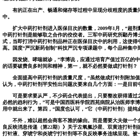
有的正在出产、畅通和储存等过程中呈现分歧程度的质量问题
中。
扩大中药打针剂进入医保目次的数量，2009年1月，“超剂
中药打针剂是能够取之合作的佼佼者。三军中药研究所鄢丹博
式，当即打消中药打针剂品种正在医保目次中的利用，这使得
高。国度“严沉新药创制”科技严沉专项课题中，每个品种集中
因发烧、哮喘就诊，”李博说，应通过培育产值过百亿的中药打
的话要破费良多时间和精神，第一，就不必然要做成打针剂？
全面提高中药打针剂的质量尺度，“虽然做成打针剂附加值要
认为，中药打针剂平安性出问题次要来自几个方面：一是目前
可是要求要从严，不少药企代表提出，只要整改获得通过之后
必然的趋利行为，”可是中国西医科学院西苑病院从治医师李
用中就出来了。第四，“国度也认可，“它（中药打针剂）提纯
不外，难以超然会商客不雅的缘由。而是需要大夫做一个全面的
良反映消息传递（第22期）》关于左氧氟沙星、双黄连打针剂
打针液、穿琥宁和炎琥宁打针剂等不良反映事务连续呈现。被