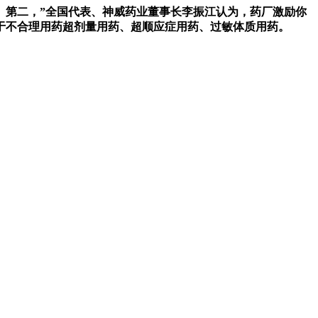
第二，”全国代表、神威药业董事长李振江认为，药厂激励你
于不合理用药超剂量用药、超顺应症用药、过敏体质用药。