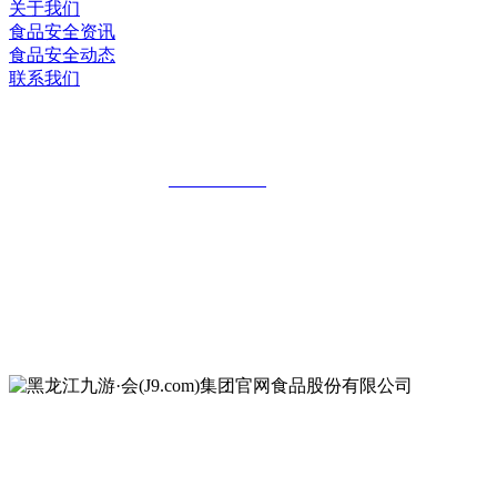
关于我们
食品安全资讯
食品安全动态
联系我们
黑龙江九游·会(J9.com)集团官网食品股
全国统一客服热线：
18903658751
地址：哈尔滨南岗区红旗满族乡科技园区
地址：双城经济技术开发区娃哈哈路6号
地址：黑龙江萝北县宝泉岭二九0公路一号
地址：黑龙江省延寿县工业园区北泰山路5号