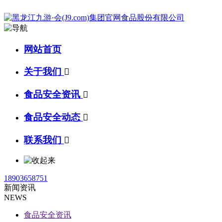
网站首页
关于我们

食品安全资讯

食品安全动态

联系我们

18903658751
新闻资讯
NEWS
食品安全资讯