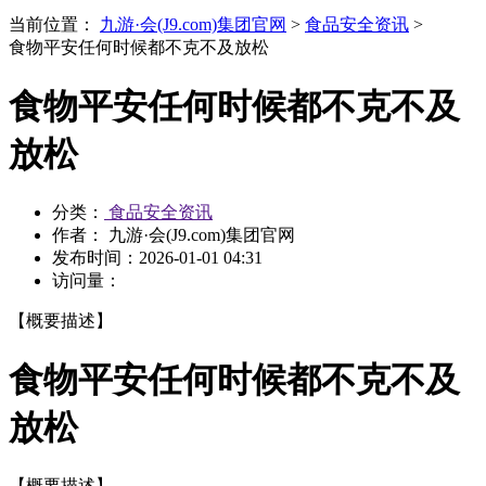
当前位置：
九游·会(J9.com)集团官网
>
食品安全资讯
>
食物平安任何时候都不克不及放松
食物平安任何时候都不克不及
放松
分类：
食品安全资讯
作者： 九游·会(J9.com)集团官网
发布时间：
2026-01-01 04:31
访问量：
【概要描述】
食物平安任何时候都不克不及
放松
【概要描述】