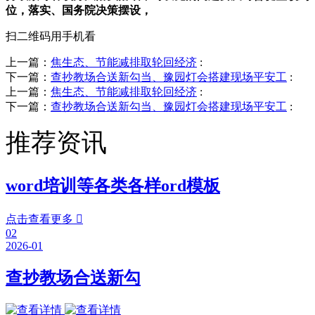
位，落实、国务院决策摆设，
扫二维码用手机看
上一篇：
焦生态、节能减排取轮回经济
:
下一篇：
查抄教场合送新勾当、豫园灯会搭建现场平安工
:
上一篇：
焦生态、节能减排取轮回经济
:
下一篇：
查抄教场合送新勾当、豫园灯会搭建现场平安工
:
推荐资讯
word培训等各类各样ord模板
点击查看更多

02
2026-01
查抄教场合送新勾