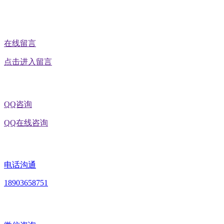
在线留言
点击进入留言
QQ咨询
QQ在线咨询
电话沟通
18903658751