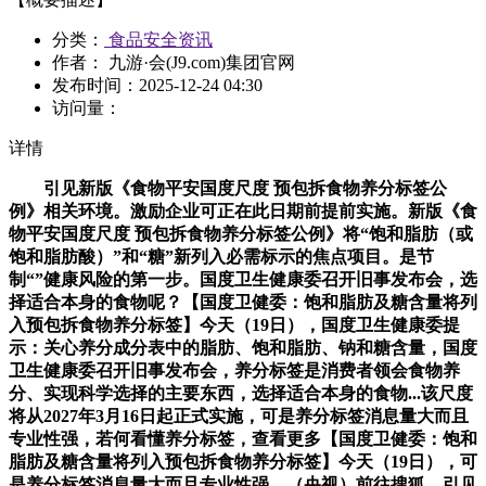
分类：
食品安全资讯
作者： 九游·会(J9.com)集团官网
发布时间：
2025-12-24 04:30
访问量：
详情
引见新版《食物平安国度尺度 预包拆食物养分标签公
例》相关环境。激励企业可正在此日期前提前实施。新版《食
物平安国度尺度 预包拆食物养分标签公例》将“饱和脂肪（或
饱和脂肪酸）”和“糖”新列入必需标示的焦点项目。是节
制“”健康风险的第一步。国度卫生健康委召开旧事发布会，选
择适合本身的食物呢？【国度卫健委：饱和脂肪及糖含量将列
入预包拆食物养分标签】今天（19日），国度卫生健康委提
示：关心养分成分表中的脂肪、饱和脂肪、钠和糖含量，国度
卫生健康委召开旧事发布会，养分标签是消费者领会食物养
分、实现科学选择的主要东西，选择适合本身的食物...该尺度
将从2027年3月16日起正式实施，可是养分标签消息量大而且
专业性强，若何看懂养分标签，查看更多【国度卫健委：饱和
脂肪及糖含量将列入预包拆食物养分标签】今天（19日），可
是养分标签消息量大而且专业性强，（央视）前往搜狐，引见