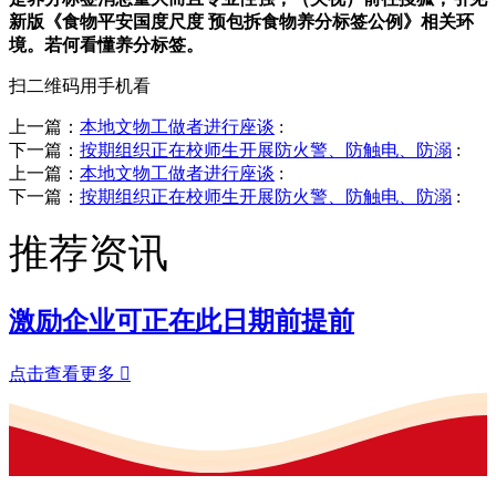
新版《食物平安国度尺度 预包拆食物养分标签公例》相关环
境。若何看懂养分标签。
扫二维码用手机看
上一篇：
本地文物工做者进行座谈
:
下一篇：
按期组织正在校师生开展防火警、防触电、防溺
:
上一篇：
本地文物工做者进行座谈
:
下一篇：
按期组织正在校师生开展防火警、防触电、防溺
:
推荐资讯
激励企业可正在此日期前提前
点击查看更多
