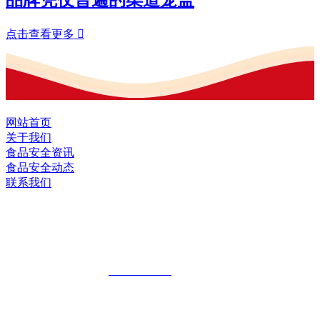
点击查看更多

网站首页
关于我们
食品安全资讯
食品安全动态
联系我们
黑龙江九游·会(J9.com)集团官网食品股
份有限公司
全国统一客服热线：
18903658751
地址：哈尔滨南岗区红旗满族乡科技园区
地址：双城经济技术开发区娃哈哈路6号