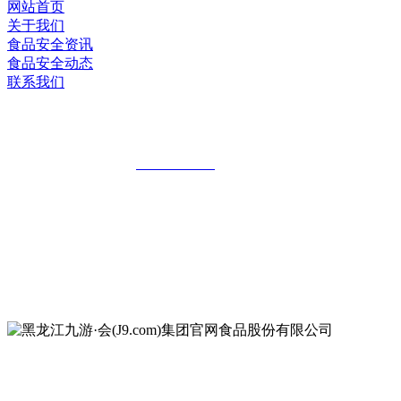
网站首页
关于我们
食品安全资讯
食品安全动态
联系我们
黑龙江九游·会(J9.com)集团官网食品股
全国统一客服热线：
18903658751
地址：哈尔滨南岗区红旗满族乡科技园区
地址：双城经济技术开发区娃哈哈路6号
地址：黑龙江萝北县宝泉岭二九0公路一号
地址：黑龙江省延寿县工业园区北泰山路5号