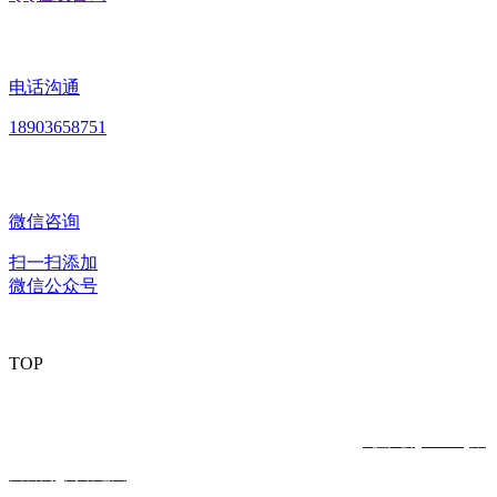
电话沟通
18903658751
微信咨询
扫一扫添加
微信公众号
TOP
版权所有：黑龙江九游·会(J9.com)集团官网食品股份有限公司
Copyright © 2020 All rights reserved
网站建设：
九游·会(J9.com)集
团官网
网站地图