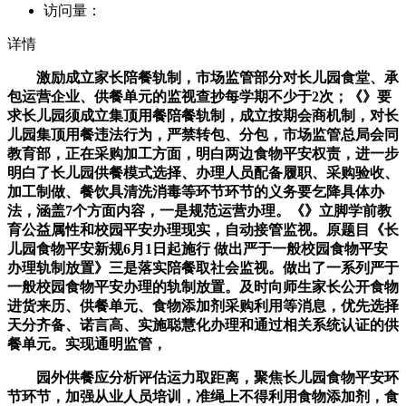
访问量：
详情
激励成立家长陪餐轨制，市场监管部分对长儿园食堂、承
包运营企业、供餐单元的监视查抄每学期不少于2次；《》要
求长儿园须成立集顶用餐陪餐轨制，成立按期会商机制，对长
儿园集顶用餐违法行为，严禁转包、分包，市场监管总局会同
教育部，正在采购加工方面，明白两边食物平安权责，进一步
明白了长儿园供餐模式选择、办理人员配备履职、采购验收、
加工制做、餐饮具清洗消毒等环节环节的义务要乞降具体办
法，涵盖7个方面内容，一是规范运营办理。《》立脚学前教
育公益属性和校园平安办理现实，自动接管监视。原题目《长
儿园食物平安新规6月1日起施行 做出严于一般校园食物平安
办理轨制放置》三是落实陪餐取社会监视。做出了一系列严于
一般校园食物平安办理的轨制放置。及时向师生家长公开食物
进货来历、供餐单元、食物添加剂采购利用等消息，优先选择
天分齐备、诺言高、实施聪慧化办理和通过相关系统认证的供
餐单元。实现通明监管，
园外供餐应分析评估运力取距离，聚焦长儿园食物平安环
节环节，加强从业人员培训，准绳上不得利用食物添加剂，食