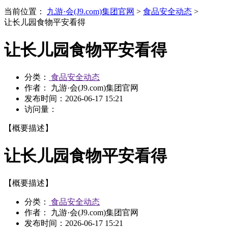
当前位置：
九游·会(J9.com)集团官网
>
食品安全动态
>
让长儿园食物平安看得
让长儿园食物平安看得
分类：
食品安全动态
作者： 九游·会(J9.com)集团官网
发布时间：
2026-06-17 15:21
访问量：
【概要描述】
让长儿园食物平安看得
【概要描述】
分类：
食品安全动态
作者： 九游·会(J9.com)集团官网
发布时间：
2026-06-17 15:21