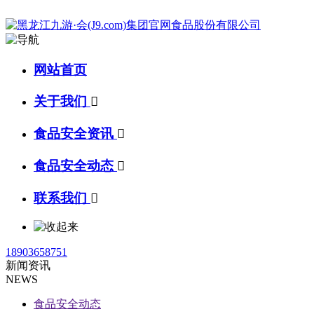
网站首页
关于我们

食品安全资讯

食品安全动态

联系我们

18903658751
新闻资讯
NEWS
食品安全动态