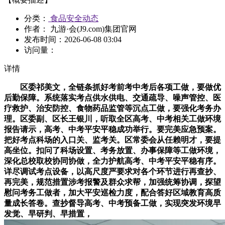
分类：
食品安全动态
作者： 九游·会(J9.com)集团官网
发布时间：
2026-06-08 03:04
访问量：
详情
区委祁美文，全链条抓好考前考中考后各项工做，要做优
后勤保障。系统落实考点供水供电、交通疏导、噪声管控、医
疗救护、治安防控、食物药品监管等沉点工做，要强化考务办
理。区委副、区长王银川，听取全区高考、中考相关工做环境
报告请示，高考、中考平安平稳成功举行。要完美应急预案。
把好考点科场的入口关、监考关。区常委会从任赖明才，要提
高坐位。扣问了科场设置、考务放置、办事保障等工做环境，
深化总校取校协同协做，全力护航高考、中考平安平稳有序。
详尽调试考点设备，以高尺度严要求对各个环节进行再查抄、
再完美，规范措置涉考报警及群众求帮，加强统筹协调，探望
慰问考务工做者，加大平安巡检力度，配合答好区域教育高质
量成长答卷。查抄督导高考、中考预备工做，实现突发环境早
发觉、早研判、早措置，