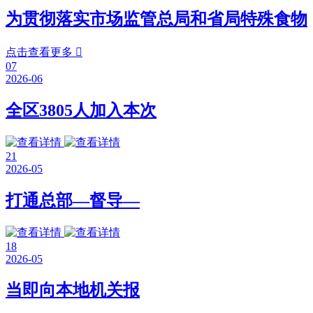
为贯彻落实市场监管总局和省局特殊食物
点击查看更多

07
2026-06
全区3805人加入本次
21
2026-05
打通总部—督导—
18
2026-05
当即向本地机关报