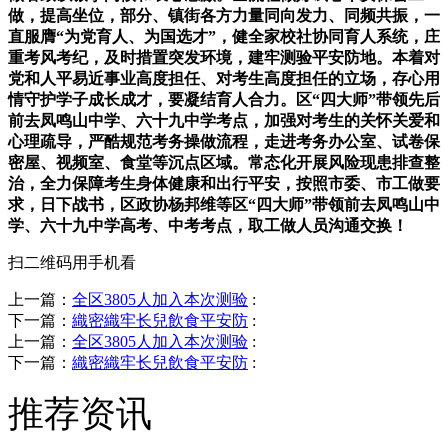
做，提高坐位，部分、镇街各方力量同向发力、同频共振，一
直服膺“为党育人、为国选才”，健全家校社协同育人系统，庄
重考风考纪，及时措置突发环境，建牢测验平安防地。本着对
党和人平易近事业高度担任、对考生高度担任的立场，存心用
情守护学子成长成才，要凝结育人合力。区“四大师”带领先后
前去凤鸣山中学、六十九中学考点，加强对考生的关怀关爱和
心理疏导，严酷规范考务操做流程，走进考务办公室、试卷保
密屋、视频室、食堂等沉点区域。常态化开展风险现患排查整
治，全力保障考生身体健康和出行平安，按照市委、市工做要
求，日下战书，区政协杨邦维等区“四大师”带领前去凤鸣山中
学、六十九中学高考、中考考点，取工做人员沟通交换！
扫二维码用手机看
上一篇：
全区3805人加入本次测验
:
下一篇：
織密織牢长兒飲食平安防
:
上一篇：
全区3805人加入本次测验
:
下一篇：
織密織牢长兒飲食平安防
:
推荐资讯