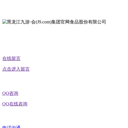
地址：黑龙江省延寿县工业园区北泰山路5号
公众号二维码
在线留言
点击进入留言
QQ咨询
QQ在线咨询
电话沟通