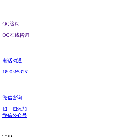
QQ咨询
QQ在线咨询
电话沟通
18903658751
微信咨询
扫一扫添加
微信公众号
TOP