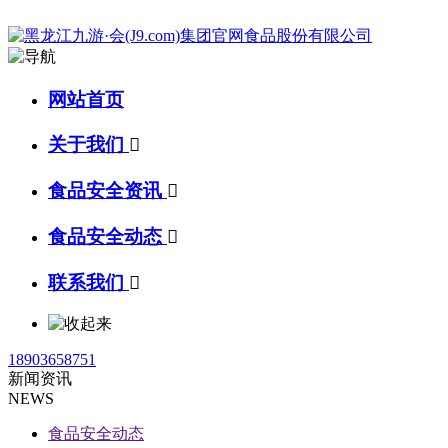
网站首页
关于我们

食品安全资讯

食品安全动态

联系我们

18903658751
新闻资讯
NEWS
食品安全动态