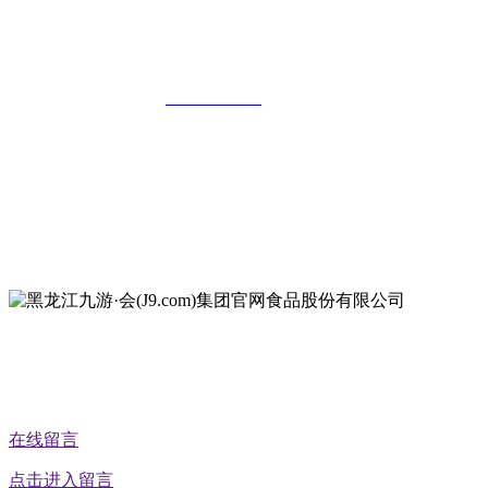
黑龙江九游·会(J9.com)集团官网食品股
份有限公司
全国统一客服热线：
18903658751
地址：哈尔滨南岗区红旗满族乡科技园区
地址：双城经济技术开发区娃哈哈路6号
地址：黑龙江萝北县宝泉岭二九0公路一号
地址：黑龙江省延寿县工业园区北泰山路5号
公众号二维码
在线留言
点击进入留言