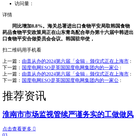
访问量：
详情
同比增加8.8%。海关总署进出口食物平安局取韩国食物
药品食物平安政策局正在山东青岛配合举办第十六届中韩进出
口食物平安合做委员会会议。韩国驻华使，
扫二维码用手机看
上一篇：
由盖从办的2024第六届「金辑」颁仪式正在上海市
:
下一篇：
国度电网ESO是英国国度电网集团内的一家公
:
上一篇：
由盖从办的2024第六届「金辑」颁仪式正在上海市
:
下一篇：
国度电网ESO是英国国度电网集团内的一家公
:
推荐资讯
淮南市市场监视管续严谨务实的工做做风
点击查看更多

03