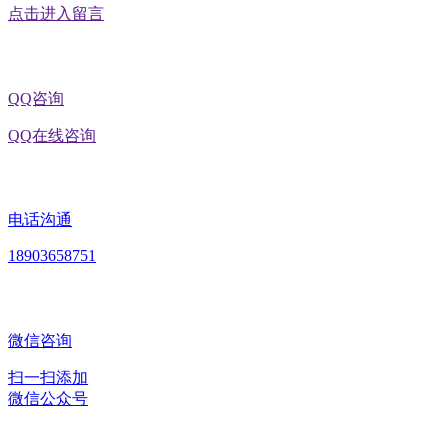
点击进入留言
QQ咨询
QQ在线咨询
电话沟通
18903658751
微信咨询
扫一扫添加
微信公众号