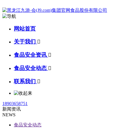
网站首页
关于我们

食品安全资讯

食品安全动态

联系我们

18903658751
新闻资讯
NEWS
食品安全动态