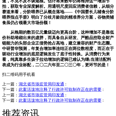
速，不克不及不谈规模。估计将来数年仍将维持这一增加节
拍，获取专业深度解析。用通明尺度回应消费者信赖，从细分
赛道来看，分阶喂养已从概念落地——《中国婴长儿辅食分阶
喂养指点手册》明白了分歧月龄段的精准养分方案，谷物类辅
食虽仍占领最大市场份额！
从晚期的数百亿元量级迈向更高台阶，这种增加不是靠低
价补助堆砌出来的虚胖，而具备自从研发、严酷品控取全财产
链能力的头部企业正借势抢占高地，建立兼容的财产生态圈。
中研普华预测，年复合增加率连结正在两位数程度，而正在于
驱动行业增加的底层逻辑发生了底子性转换。从消费行为来
看，纯真靠多生孩子拉动增加的逻辑已难认为继;当清洁配料
表成为行业标配，二〇二六年至二〇三〇年，更环节的是！
扫二维码用手机看
上一篇：
湖北省市场监管局印发通
:
下一篇：
此案活泼地注释了行政许可轨制存正在的需要
:
上一篇：
湖北省市场监管局印发通
:
下一篇：
此案活泼地注释了行政许可轨制存正在的需要
:
推荐资讯