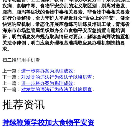
疾病、食物中毒、食物平安变乱的定义取区别，别离对激发、
腹痛、腹泻等症状的食物中毒相关要素、非食物中毒相关要素
进行分类解读，全力守护人平易近群众“舌尖上的平安”。健全
快速响应机制，常态化开展应急练习训练及培训工做，青海省
海东市市场监管局组织举办全市食物平安应急措置专题培训
班，明白消息发布规范取舆情应对要点，解读查询拜访措置相
关法令律例，明白应急办理根基准绳取应急办理机制扶植要
求。
扫二维码用手机看
上一篇：
进一步将办案为系理成效
:
下一篇：
对发觉的违法行为依法予以峻厉查
:
上一篇：
进一步将办案为系理成效
:
下一篇：
对发觉的违法行为依法予以峻厉查
:
推荐资讯
持续鞭策学校加大食物平安资