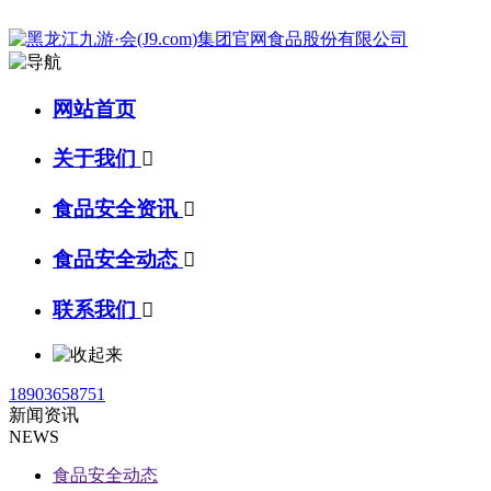
网站首页
关于我们

食品安全资讯

食品安全动态

联系我们

18903658751
新闻资讯
NEWS
食品安全动态