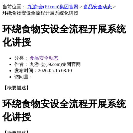
当前位置：
九游·会(J9.com)集团官网
>
食品安全动态
>
环绕食物安设全流程开展系统化讲授
环绕食物安设全流程开展系统
化讲授
分类：
食品安全动态
作者： 九游·会(J9.com)集团官网
发布时间：
2026-05-15 08:10
访问量：
【概要描述】
环绕食物安设全流程开展系统
化讲授
【概要描述】