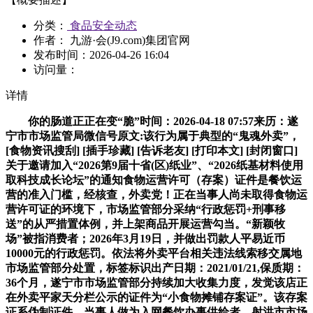
分类：
食品安全动态
作者： 九游·会(J9.com)集团官网
发布时间：
2026-04-26 16:04
访问量：
详情
你的肠道正正在变“脆”时间：2026-04-18 07:57来历：遂
宁市市场监管局微信号原文:该行为属于典型的“鬼魂外卖”，
[食物资讯搜刮] [插手珍藏] [告诉老友] [打印本文] [封闭窗口]
关于邀请加入“2026第9届十省(区)纸业”、“2026纸基材料使用
取科技成长论坛”的通知食物运营许可（存案）证件是餐饮运
营的准入门槛，经核查，外卖党！正在当事人尚未取得食物运
营许可证的环境下，市场监管部分采纳“行政惩罚+刑事移
送”的从严措置体例，并上架商品开展运营勾当。“新颖牧
场”被指消费者；2026年3月19日，并做出罚款人平易近币
10000元的行政惩罚。依法将外卖平台相关违法线索移交属地
市场监管部分处置，标签标识出产日期：2021/01/21,保质期：
36个月，遂宁市市场监管部分持续加大收集力度，发觉该店正
在外卖平家天分栏公示的证件为“小食物摊铺存案证”。该存案
证系伪制证件。当事人做为入网餐饮办事供给者，射洪市市场