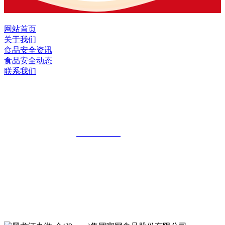
网站首页
关于我们
食品安全资讯
食品安全动态
联系我们
黑龙江九游·会(J9.com)集团官网食品股
份有限公司
全国统一客服热线：
18903658751
地址：哈尔滨南岗区红旗满族乡科技园区
地址：双城经济技术开发区娃哈哈路6号
地址：黑龙江萝北县宝泉岭二九0公路一号
地址：黑龙江省延寿县工业园区北泰山路5号