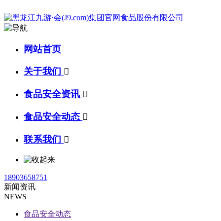
网站首页
关于我们

食品安全资讯

食品安全动态

联系我们

18903658751
新闻资讯
NEWS
食品安全动态