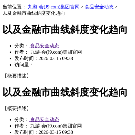
当前位置：
九游·会(J9.com)集团官网
>
食品安全动态
>
以及金融市曲线斜度变化趋向
以及金融市曲线斜度变化趋向
分类：
食品安全动态
作者： 九游·会(J9.com)集团官网
发布时间：
2026-03-15 09:38
访问量：
【概要描述】
以及金融市曲线斜度变化趋向
【概要描述】
分类：
食品安全动态
作者： 九游·会(J9.com)集团官网
发布时间：
2026-03-15 09:38