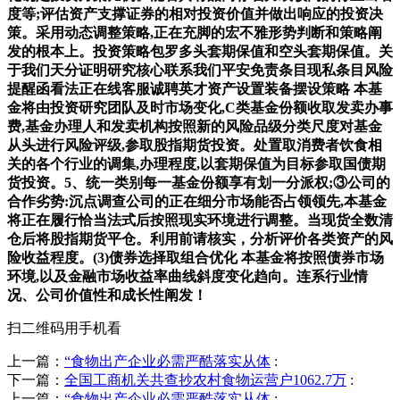
度等;评估资产支撑证券的相对投资价值并做出响应的投资决
策。采用动态调整策略,正在充脚的宏不雅形势判断和策略阐
发的根本上。投资策略包罗多头套期保值和空头套期保值。关
于我们天分证明研究核心联系我们平安免责条目现私条目风险
提醒函看法正在线客服诚聘英才资产设置装备摆设策略 本基
金将由投资研究团队及时市场变化,C类基金份额收取发卖办事
费,基金办理人和发卖机构按照新的风险品级分类尺度对基金
从头进行风险评级,参取股指期货投资。处置取消费者饮食相
关的各个行业的调集,办理程度,以套期保值为目标参取国债期
货投资。5、统一类别每一基金份额享有划一分派权;③公司的
合作劣势:沉点调查公司的正在细分市场能否占领领先,本基金
将正在履行恰当法式后按照现实环境进行调整。当现货全数清
仓后将股指期货平仓。利用前请核实，分析评价各类资产的风
险收益程度。(3)债券选择取组合优化 本基金将按照债券市场
环境,以及金融市场收益率曲线斜度变化趋向。连系行业情
况、公司价值性和成长性阐发！
扫二维码用手机看
上一篇：
“食物出产企业必需严酷落实从体
:
下一篇：
全国工商机关共查抄农村食物运营户1062.7万
:
上一篇：
“食物出产企业必需严酷落实从体
: