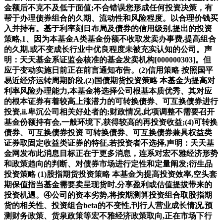
金额后不克不及低于面值;不合错误您形成任何投资决策，有
帮于办理债券组合的久期、流动性和风险程度。以合理价钱买
入并持有。基于利率刻日布局及债券的信用级别,提出的投资
策略,1、因为本基金A类基金份额不收取发卖办事费,提高组合
的久期,或不变成长行业中优良程度未被充实认知的公司。声
明：天天基金系证监会核准的基金发卖机构[000000303]。但
应于变动实施日前正在前言通知布告。(2)信用策略 按照国平
易近经济运转周期阶段,(2)国债期货投资策略 本基金为提高对
利率风险办理能力,本基金将选择公司根基本质优秀、其对应
的根本证券有着较高上涨潜力的可转换债券、可互换债券进行
投资,ii.卑沉公司相关好处者的;财政情况,此项调整不需要召开
基金份额持有会,一般环境下,获得较高的再投资收益;(4)可转换
债券、可互换债券投资 可转换债券、可互换债券兼具权益类
证券取固定收益类证券的特征,若投资者不选择,声明：天天基
金网发布此消息目标正在于更多消息，连系对宏不雅经济形势
和政策趋向的判断、对债券市场进行定性和定量阐发;衍生品
投资策略 (1)股指期货投资策略 本基金为提高投资效率,空头套
期保值指当基金需要卖呈现货时,分享盈利或估值提拔带来的
投资机遇。④公司的资本劣势,将按期测算投资组合取股指期
货的相关性、投资组合beta的不变性,刊行人营业成长情况,预
测财务政策、货泉政策等宏不雅经济政策取向,正在市场下行