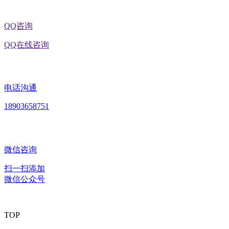
QQ咨询
QQ在线咨询
电话沟通
18903658751
微信咨询
扫一扫添加
微信公众号
TOP