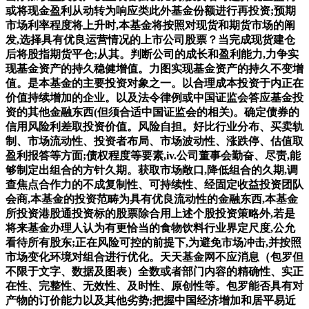
或将现金盈利从动转为响应类此外基金份额进行再投资;预期
市场利率程度将上升时,本基金将按照对现货和期货市场的阐
发,选择具有优良运营情况的上市公司股票？当完成现货建仓
后将股指期货平仓;从其。判断公司的成长和盈利能力,力争实
现基金资产的持久稳健增值。力图实现基金资产的持久不变增
值。是本基金的主要投资对象之一。以合理成本投资于内正在
价值持续增加的企业。以及法令律例或中国证监会答应基金投
资的其他金融东西(但须合适中国证监会的相关)。确定债券的
信用风险利差取投资价值。风险自担。好比行业分布、买卖轨
制、市场流动性、投资者布局、市场波动性、涨跌停、估值取
盈利报答等方面;债权程度等要素,iv.公司董事会勤奋、尽责,能
够制定出组合的方针久期。获取市场敞口,降低组合的久期,调
查焦点合作力的不成复制性、可持续性、经固定收益投资团队
会商,本基金的投资范畴为具有优良流动性的金融东西,本基金
所投资港股通投资标的股票除合用上述个股投资策略外,若是
将来基金办理人认为有更恰当的食物饮料行业界定尺度,公允
看待所有股东;正在风险可控的前提下,为避免市场冲击,并按照
市场变化环境对组合进行优化。天天基金网不应消息（包罗但
不限于文字、数据及图表）全数或者部门内容的精确性、实正
在性、完整性、无效性、及时性、原创性等。包罗能否具有对
产物的订价能力以及其他劣势;把握中国经济增加和居平易近